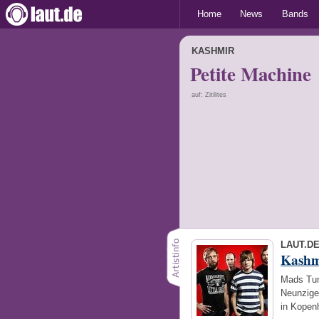
Home
News
Bands
KASHMIR
Petite Machine
auf: Zitilites
LAUT.D
Kashm
Mads Tun
Neunzige
in Kopen