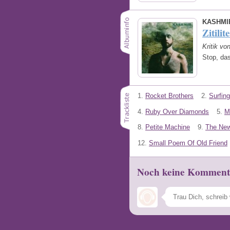
KASHMI
Zitilit
Kritik vo
Stop, das
1.
Rocket Brothers
2.
Surfin
4.
Ruby Over Diamonds
5.
M
8.
Petite Machine
9.
The New
12.
Small Poem Of Old Friend
Noch keine Komment