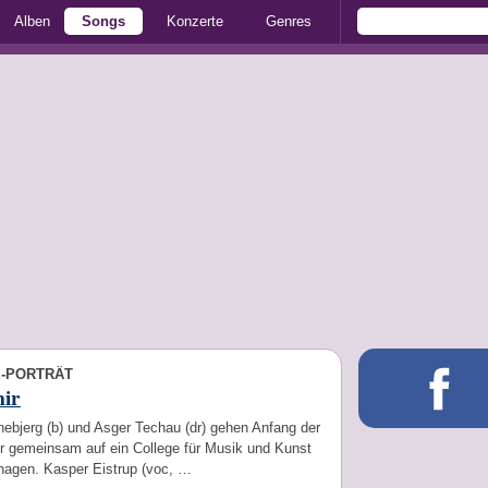
Alben
Songs
Konzerte
Genres
E-PORTRÄT
ir
ebjerg (b) und Asger Techau (dr) gehen Anfang der
r gemeinsam auf ein College für Musik und Kunst
hagen. Kasper Eistrup (voc, …