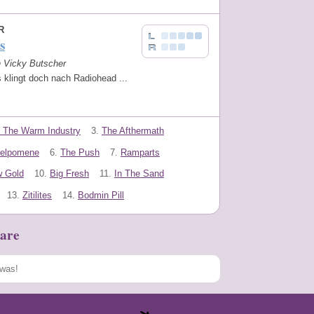
R
es
n Vicky Butscher
 klingt doch nach Radiohead ...
g The Warm Industry
3.
The Afthermath
elpomene
6.
The Push
7.
Ramparts
 Gold
10.
Big Fresh
11.
In The Sand
13.
Zitilites
14.
Bodmin Pill
are
Speichern