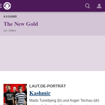
KASHMIR
The New Gold
auf: Zitilites
LAUT.DE-PORTRÄT
Kashmir
Mads Tunebjerg (b) und Asger Techau (dr)