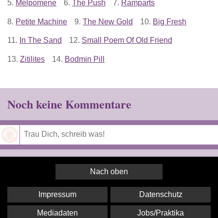
5.
Melpomene
6.
The Push
7.
Ramparts
8.
Petite Machine
9.
The New Gold
10.
Big Fresh
11.
In The Sand
12.
Small Poem Of Old Friend
13.
Zitilites
14.
Bodmin Pill
Noch keine Kommentare
Speichern
Nach oben
Impressum
Datenschutz
Mediadaten
Jobs/Praktika