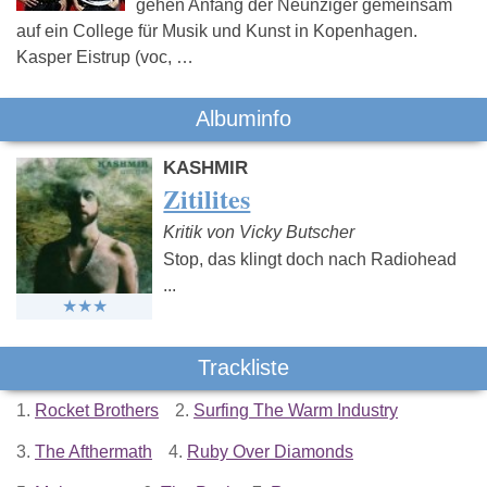
gehen Anfang der Neunziger gemeinsam
auf ein College für Musik und Kunst in Kopenhagen.
Kasper Eistrup (voc, …
Albuminfo
KASHMIR
Zitilites
Kritik von Vicky Butscher
Stop, das klingt doch nach Radiohead
...
Trackliste
1.
Rocket Brothers
2.
Surfing The Warm Industry
3.
The Afthermath
4.
Ruby Over Diamonds