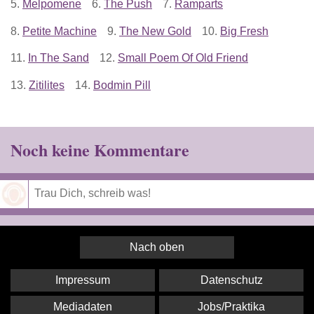
5.
Melpomene
6.
The Push
7.
Ramparts
8.
Petite Machine
9.
The New Gold
10.
Big Fresh
11.
In The Sand
12.
Small Poem Of Old Friend
13.
Zitilites
14.
Bodmin Pill
Noch keine Kommentare
Speichern
Nach oben
Impressum
Datenschutz
Mediadaten
Jobs/Praktika