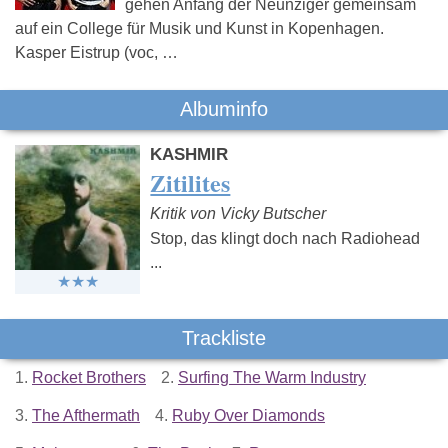
gehen Anfang der Neunziger gemeinsam
auf ein College für Musik und Kunst in Kopenhagen.
Kasper Eistrup (voc, …
Albuminfo
KASHMIR
Zitilites
Kritik von Vicky Butscher
Stop, das klingt doch nach Radiohead
...
Trackliste
1.
Rocket Brothers
2.
Surfing The Warm Industry
3.
The Afthermath
4.
Ruby Over Diamonds