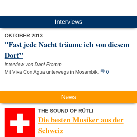
Das könnte Dich auch interessieren:
Interviews
OKTOBER 2013
"Fast jede Nacht träume ich von diesem
Dorf"
Interview von Dani Fromm
K.I.Z.
Curse
Prinz Por
Mit Viva Con Agua unterwegs in Mosambik.
0
News
THE SOUND OF RÜTLI
Die besten Musiker aus der
Schweiz