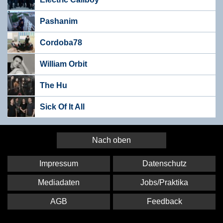
Pashanim
Cordoba78
William Orbit
The Hu
Sick Of It All
Nach oben
Impressum
Datenschutz
Mediadaten
Jobs/Praktika
AGB
Feedback