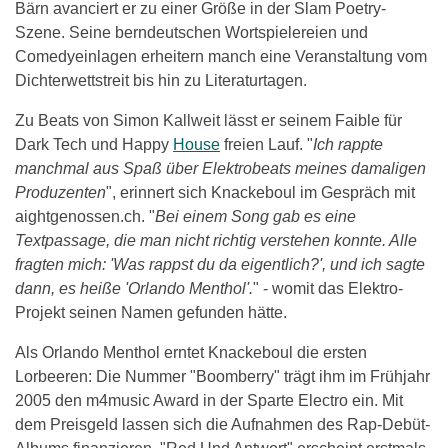
Bärn avanciert er zu einer Größe in der Slam Poetry-
Szene. Seine berndeutschen Wortspielereien und
Comedyeinlagen erheitern manch eine Veranstaltung vom
Dichterwettstreit bis hin zu Literaturtagen.
Zu Beats von Simon Kallweit lässt er seinem Faible für
Dark Tech und Happy
House
freien Lauf. "
Ich rappte
manchmal aus Spaß über Elektrobeats meines damaligen
Produzenten
", erinnert sich Knackeboul im Gespräch mit
aightgenossen.ch. "
Bei einem Song gab es eine
Textpassage, die man nicht richtig verstehen konnte. Alle
fragten mich: 'Was rappst du da eigentlich?', und ich sagte
dann, es heiße 'Orlando Menthol'.
" - womit das Elektro-
Projekt seinen Namen gefunden hätte.
Als Orlando Menthol erntet Knackeboul die ersten
Lorbeeren: Die Nummer "Boomberry" trägt ihm im Frühjahr
2005 den m4music Award in der Sparte Electro ein. Mit
dem Preisgeld lassen sich die Aufnahmen des Rap-Debüt-