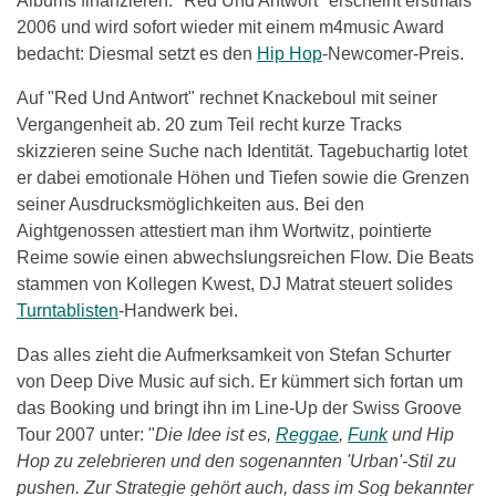
Albums finanzieren. "Red Und Antwort" erscheint erstmals
2006 und wird sofort wieder mit einem m4music Award
bedacht: Diesmal setzt es den
Hip Hop
-Newcomer-Preis.
Auf "Red Und Antwort" rechnet Knackeboul mit seiner
Vergangenheit ab. 20 zum Teil recht kurze Tracks
skizzieren seine Suche nach Identität. Tagebuchartig lotet
er dabei emotionale Höhen und Tiefen sowie die Grenzen
seiner Ausdrucksmöglichkeiten aus. Bei den
Aightgenossen attestiert man ihm Wortwitz, pointierte
Reime sowie einen abwechslungsreichen Flow. Die Beats
stammen von Kollegen Kwest, DJ Matrat steuert solides
Turntablisten
-Handwerk bei.
Das alles zieht die Aufmerksamkeit von Stefan Schurter
von Deep Dive Music auf sich. Er kümmert sich fortan um
das Booking und bringt ihn im Line-Up der Swiss Groove
Tour 2007 unter: "
Die Idee ist es,
Reggae
,
Funk
und Hip
Hop zu zelebrieren und den sogenannten 'Urban'-Stil zu
pushen. Zur Strategie gehört auch, dass im Sog bekannter