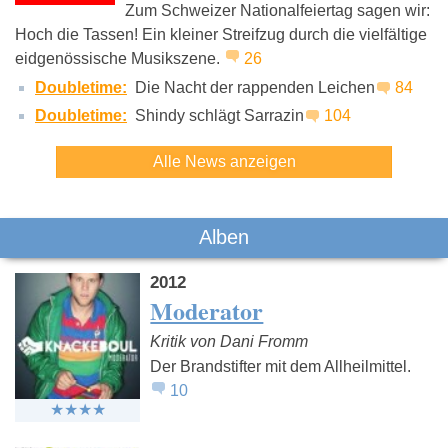
Zum Schweizer Nationalfeiertag sagen wir:
Hoch die Tassen! Ein kleiner Streifzug durch die vielfältige
eidgenössische Musikszene.
26
Doubletime:
Die Nacht der rappenden Leichen
84
Doubletime:
Shindy schlägt Sarrazin
104
Alle News anzeigen
Alben
2012
Moderator
Kritik von Dani Fromm
Der Brandstifter mit dem Allheilmittel.
10