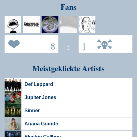
Fans
8
:
1
Meistgeklickte Artists
Def Leppard
Jupiter Jones
Sinner
Ariana Grande
Electric Callboy