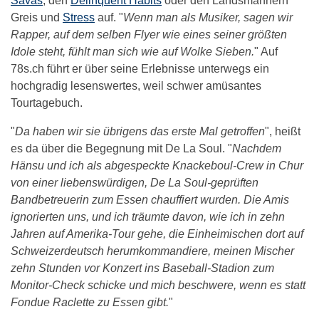
Savas
, den
Delinquent Habits
oder den Landsmännern
Greis und
Stress
auf. "
Wenn man als Musiker, sagen wir
Rapper, auf dem selben Flyer wie eines seiner größten
Idole steht, fühlt man sich wie auf Wolke Sieben.
" Auf
78s.ch führt er über seine Erlebnisse unterwegs ein
hochgradig lesenswertes, weil schwer amüsantes
Tourtagebuch.
"
Da haben wir sie übrigens das erste Mal getroffen
", heißt
es da über die Begegnung mit De La Soul. "
Nachdem
Hänsu und ich als abgespeckte Knackeboul-Crew in Chur
von einer liebenswürdigen, De La Soul-geprüften
Bandbetreuerin zum Essen chauffiert wurden. Die Amis
ignorierten uns, und ich träumte davon, wie ich in zehn
Jahren auf Amerika-Tour gehe, die Einheimischen dort auf
Schweizerdeutsch herumkommandiere, meinen Mischer
zehn Stunden vor Konzert ins Baseball-Stadion zum
Monitor-Check schicke und mich beschwere, wenn es statt
Fondue Raclette zu Essen gibt.
"