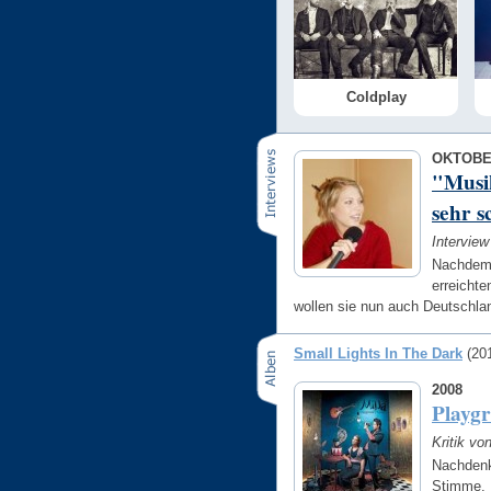
Coldplay
OKTOBE
"Musik
sehr s
Interview
Nachdem 
erreichte
wollen sie nun auch Deutschla
Small Lights In The Dark
(20
2008
Playgr
Kritik vo
Nachdenk
Stimme.