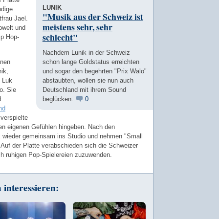
LUNIK
ndige
"Musik aus der Schweiz ist
tfrau Jael.
meistens sehr, sehr
pwelt und
schlecht"
ip Hop-
Nachdem Lunik in der Schweiz
enen
schon lange Goldstatus erreichten
ik,
und sogar den begehrten "Prix Walo"
t Luk
abstaubten, wollen sie nun auch
o. Sie
Deutschland mit ihrem Sound
d
beglücken.
0
nd
 verspielte
den eigenen Gefühlen hingeben. Nach den
k wieder gemeinsam ins Studio und nehmen "Small
. Auf der Platte verabschieden sich die Schweizer
ch ruhigen Pop-Spielereien zuzuwenden.
interessieren: