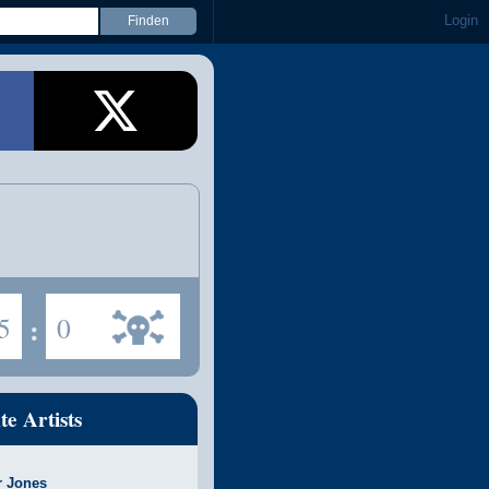
Login
5
:
0
te Artists
r Jones