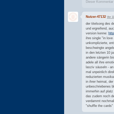
Dieser Kommentar
Nutzer-47132
Vor 1
der titelsong des d
und ergreifend, auc
version kenne:
htt
ihre single "in love
unkomplizierte, en
beschwingte angele
in den letzten 10 j
andere sängerin bi
adele all ihre emot
lasziv säuseln - an
mal unpeinlich dir
reduzierten musika
in ihrer heimat, der
unbeschriebenes bla
immerhin auf platz 
das zudem noch der
verdammt nochmal a
"shuffle the cards" 