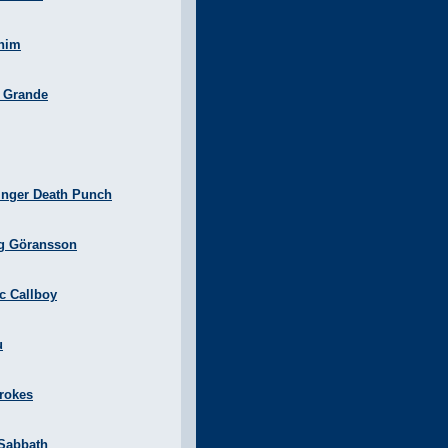
nim
a Grande
inger Death Punch
g Göransson
ic Callboy
u
rokes
 Sabbath