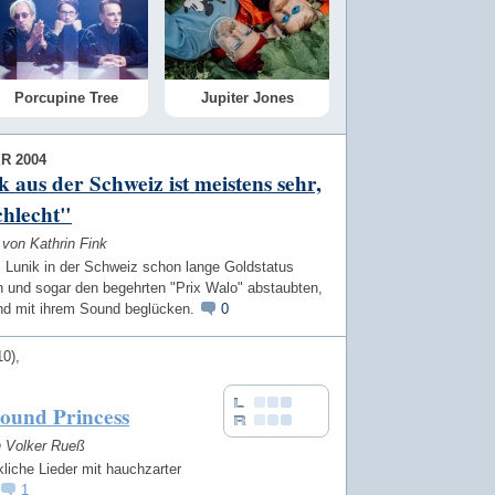
Porcupine Tree
Jupiter Jones
R 2004
 aus der Schweiz ist meistens sehr,
chlecht"
 von Kathrin Fink
Lunik in der Schweiz schon lange Goldstatus
n und sogar den begehrten "Prix Walo" abstaubten,
nd mit ihrem Sound beglücken.
0
10)
ound Princess
n Volker Rueß
liche Lieder mit hauchzarter
1