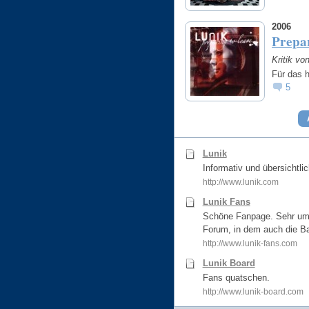
2006
Prepa
Kritik vo
Für das h
5
Lunik
Informativ und übersichtli
http://www.lunik.com
Lunik Fans
Schöne Fanpage. Sehr umfa
Forum, in dem auch die Ba
http://www.lunik-fans.com
Lunik Board
Fans quatschen.
http://www.lunik-board.com