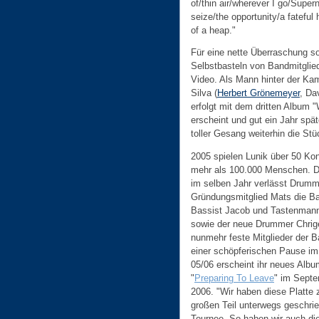
of/thin air/wherever I go/Supern
seize/the opportunity/a fateful 
of a heap."
Für eine nette Überraschung so
Selbstbasteln von Bandmitglied 
Video. Als Mann hinter der Ka
Silva (
Herbert Grönemeyer
, Da
erfolgt mit dem dritten Album
erscheint und gut ein Jahr spä
toller Gesang weiterhin die Stü
2005 spielen Lunik über 50 Kon
mehr als 100.000 Menschen. 
im selben Jahr verlässt Drumm
Gründungsmitglied Mats die B
Bassist Jacob und Tastenmann
sowie der neue Drummer Chrig
nunmehr feste Mitglieder der 
einer schöpferischen Pause im
05/06 erscheint ihr neues Albu
"
Preparing To Leave
" im Sept
2006. "Wir haben diese Platte
großen Teil unterwegs geschrie
Tournee. So haben wir auch die