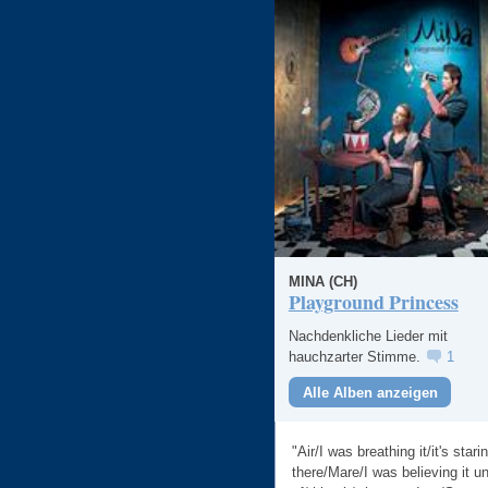
MINA (CH)
Playground Princess
Nachdenkliche Lieder mit
hauchzarter Stimme.
1
Alle Alben anzeigen
"Air/I was breathing it/it's stari
there/Mare/I was believing it un