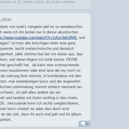
 wurde
vor 11 Jahren
durch den Autor entfernt.
1 Jahren
ebüts von lunik's sängerin jaël ist so wunderschön
h wenn ich ihn bisher nur in dieser akustischen
ps://www.youtube.com/watch?v=LAnvVehJR44.
und
 again" ist trotz des kitschigen titels eine ganz
tspannte, leicht melancholische und dennoch
genheit. jaëls stimme löst bei mir etwas aus, das
ahren, seit deren beginn ich lunik kenne, KEINE
sher geschafft hat.. da kann eine schmachtende
ionen rausdonnern oder eine lana del rey noch so
 die wirkung ihrer stimme, in kombination mit den
ekten, mal mehrdeutigen lyrics und der angenehm
lischen untermalung, kommt einfach niemand ran.
 schweiz, ist jaël alles andere als ein
tt und landete mit ihrem erstling in den charts
16.. hierzulande kenn ich nichts vergleichbares,
art hoch chartet! es wäre also doch echt
n der zeit, dass ihr euch mal jaël und ihr album
anhört..
0