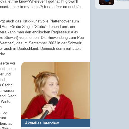
ova let me know/Wherever I go/that I'll grow/I'll
hour/to take to my heels/A fee/no fear no doubt/all
rgt auch das listig-kunstvolle Plattencover zum
Adi. Für die Single "Static" drehen Lunik ein
mera kann man den englischen Regiesseur Alex
ve Stewart) verpflichten. Die Hinwendung zum Pop
 "Weather", das im September 2003 in der Schweiz
ter auch in Deutschland. Dennoch dominiert Jaels
cke.
zerte vor
Doch noch
er und
and.
 Cedric
el werden
Band. Nach
 Winter
m
ember
 zum
Aktuelles Interview
ben, auf
 Platte