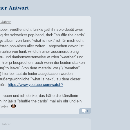
ner Antwort
1 Jahren
ber, veröffentlicht lunik's jaël ihr solo-debüt zwei
g der schweizer pop-band, titel: "shuffle the cards".
ige album von lunik "what is next" ist für mich echt
sten pop-alben aller zeiten.. abgesehen davon ist
raphie von lunik wirklich einer auseinersetzung
her- und dankenswerterweise wurden "weather" und
" hier ja besprochen, auch wenn die beiden starken
ng"to leave" (von dem material vor (!) "weather"
 hier bei laut.de leider ausgelassen wurden -
außergewöhnliche '"what is next", zu dem dieser
hört:
https://www.youtube.com/watch?
 freuen und ich denke, das hätte die künstlerin
 ihr jaël's "shuffle the cards" mal ein ohr und ein
ürdet..
1
Alarm
Antworten
1 Jahren