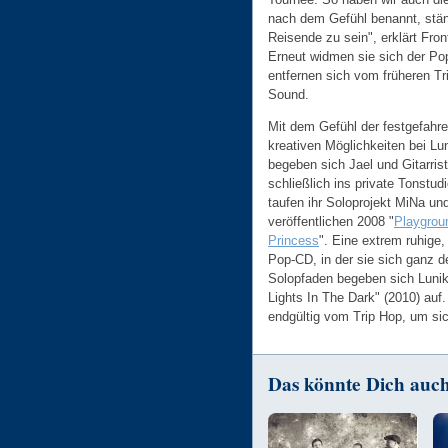
nach dem Gefühl benannt, stä
Reisende zu sein", erklärt Fron
Erneut widmen sie sich der Po
entfernen sich vom früheren Tr
Sound.
Mit dem Gefühl der festgefahr
kreativen Möglichkeiten bei Lun
begeben sich Jael und Gitarris
schließlich ins private Tonstudi
taufen ihr Soloprojekt MiNa un
veröffentlichen 2008 "
Playgrou
Princess
". Eine extrem ruhige,
Pop-CD, in der sie sich ganz 
Solopfaden begeben sich Luni
Lights In The Dark" (2010) auf
endgültig vom Trip Hop, um si
Das könnte Dich auch 