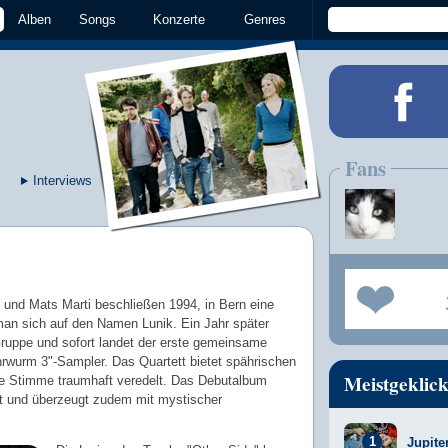
Alben
Songs
Konzerte
Genres
Fans
Interviews
und Mats Marti beschließen 1994, in Bern eine
man sich auf den Namen Lunik. Ein Jahr später
Gruppe und sofort landet der erste gemeinsame
rwurm 3"-Sampler. Das Quartett bietet spährischen
Meistgeklick
te Stimme traumhaft veredelt. Das Debutalbum
rt und überzeugt zudem mit mystischer
Jupite