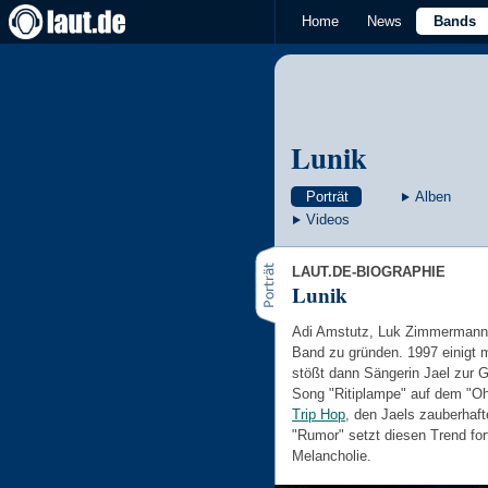
Home
News
Bands
Lunik
Porträt
Alben
Videos
LAUT.DE-BIOGRAPHIE
Lunik
Adi Amstutz, Luk Zimmermann 
Band zu gründen. 1997 einigt 
stößt dann Sängerin Jael zur 
Song "Ritiplampe" auf dem "Oh
Trip Hop
, den Jaels zauberhaf
"Rumor" setzt diesen Trend fo
Melancholie.