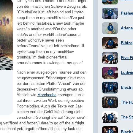
Die Lyrics des Tracks "Other Side" legen
von der inhaltlichen Schwere Zeugnis ab:
"Clouds/I've just left behind and I try/to
Pasha
keep them in my mind/It's dark/I've just
left behind mistakes/a new task maybe
Arian
waits/in another world/On the other
side/is another world/I adore/'cause a
better world/I've never seen
Bibiza
before/Fears/I've just left behind/and I'll
try/to keep them in my mind/New
grounds/I'm their pioneer/fatal
Five F
armed/humans knowledge is my gear."
Nach einer ausgiebigen Tournee und den
Ludwi
neugewonnenen Erfahrungen rückt man
bei der nächsten Platte "Ahead" von der
Electr
depressiven Grundstimmung etwas ab.
Ähnlich wie
Morcheeba
erzeugen Lunik
auf ihrem zweiten Werk sonnig-positive
The H
Popmelodien. Auch die Texte von Jael
bleiben von der Gefühlsänderung nicht
The St
verschont. So singt sie auf "Supernova":
ng yet/fixed and frozen/I dare/to go off the air/right
essential yet/forgotten/there/I'll pull my luck out
Black