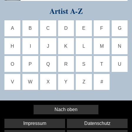
Artist A-Z
A
B
C
D
E
F
G
H
I
J
K
L
M
N
O
P
Q
R
S
T
U
V
W
X
Y
Z
#
Nach oben
Impressum
Datenschutz