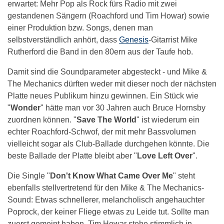
erwartet: Mehr Pop als Rock fürs Radio mit zwei
gestandenen Sängern (Roachford und Tim Howar) sowie
einer Produktion bzw. Songs, denen man
selbstverständlich anhört, dass
Genesis
-Gitarrist Mike
Rutherford die Band in den 80ern aus der Taufe hob.
Damit sind die Soundparameter abgesteckt - und Mike &
The Mechanics dürften weder mit dieser noch der nächsten
Platte neues Publikum hinzu gewinnen. Ein Stück wie
"
Wonder
" hätte man vor 30 Jahren auch Bruce Hornsby
zuordnen können. "
Save The World
" ist wiederum ein
echter Roachford-Schwof, der mit mehr Bassvolumen
vielleicht sogar als Club-Ballade durchgehen könnte. Die
beste Ballade der Platte bleibt aber "
Love Left Over
".
Die Single "
Don't Know What Came Over Me
" steht
ebenfalls stellvertretend für den Mike & The Mechanics-
Sound: Etwas schnellerer, melancholisch angehauchter
Poprock, der keiner Fliege etwas zu Leide tut. Sollte man
zuerst gemeint haben, Tim Howar stehe stimmlich in