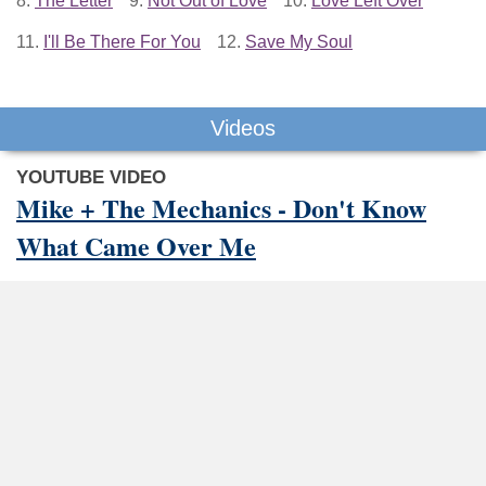
8.
The Letter
9.
Not Out of Love
10.
Love Left Over
11.
I'll Be There For You
12.
Save My Soul
Videos
YOUTUBE VIDEO
Mike + The Mechanics - Don't Know
What Came Over Me