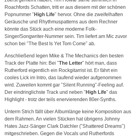
Roachfords Schatten, tritt er aus diesem mit der schönen
Popnummer "
High Life
" hervor. Ohne die zweifelhaften
Geräusche und Rhythmuspatterns aus dem Rechner
könnte das Stück auch eine moderne Folk-
Singer/Songwriter-Nummer sein. Tim liefert am Mic zuvor
schon bei "The Best Is Yet Tom Come" ab.
Anschließend legen Mike & The Mechanics den besten
Track der Platte hin: Bei "
The Letter
" hört man, dass
Rutherford eigentlich ein Rockgitarrist ist. Er fährt ein
cooles Lick im Intro, das laufend wieder aufgenommen
wird. Zuweilen kommt gar "Silent Running"-Feeling auf.
Der eindringlichste Track und neben "
High Life
" das
Highlight - trotz der teils enervierenden 80er-Synths.
Unterm Strich fällt über Albumlänge keine Komposition aus
dem Rahmen. An vielen Stücken hat übrigens Johnny
Hates Jazz-Sänger Clark Datchler ("Shattered Dreams")
mitgeschrieben. Gegen die Vocals und Rutherfords