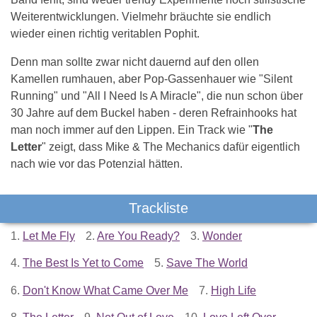
Weiterentwicklungen. Vielmehr bräuchte sie endlich
wieder einen richtig veritablen Pophit.
Denn man sollte zwar nicht dauernd auf den ollen
Kamellen rumhauen, aber Pop-Gassenhauer wie "Silent
Running" und "All I Need Is A Miracle", die nun schon über
30 Jahre auf dem Buckel haben - deren Refrainhooks hat
man noch immer auf den Lippen. Ein Track wie "
The
Letter
" zeigt, dass Mike & The Mechanics dafür eigentlich
nach wie vor das Potenzial hätten.
Trackliste
1.
Let Me Fly
2.
Are You Ready?
3.
Wonder
4.
The Best Is Yet to Come
5.
Save The World
6.
Don't Know What Came Over Me
7.
High Life