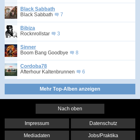
Black Sabbath
Black Sabbath
7
Bibiza
Rocknrollstar
3
Sinner
Boom Bang Goodbye
8
Cordoba78
Afterhour Kaltenbrunnen
6
Mehr Top-Alben anzeigen
Nach oben
Impressum
Datenschutz
Mediadaten
Jobs/Praktika