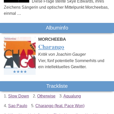
Diese Frage stellte Skye Edwards, ihres
Zeichens Sängerin und optischer Mittelpunkt Morcheebas,
einmal …
Albuminfo
MORCHEEBA
Charango
Kritik von Joachim Gauger
Vier, fünf potentielle Sommerhits und
ein intellektuelles Gewitter.
Trackliste
1.
Slow Down
2.
Otherwise
3.
Aqualung
4.
Sao Paulo
5.
Charango (feat. Pace Won)