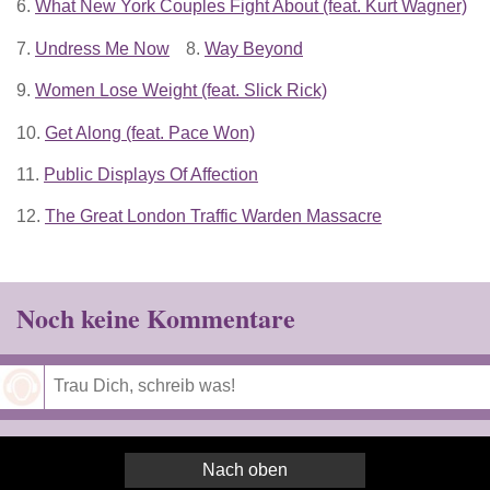
6.
What New York Couples Fight About (feat. Kurt Wagner)
7.
Undress Me Now
8.
Way Beyond
9.
Women Lose Weight (feat. Slick Rick)
10.
Get Along (feat. Pace Won)
11.
Public Displays Of Affection
12.
The Great London Traffic Warden Massacre
Noch keine Kommentare
Speichern
Nach oben