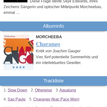
Diese Frage stellte Skye Edwards, ihres
Zeichens Sängerin und optischer Mittelpunkt Morcheebas,
einmal …
Albuminfo
MORCHEEBA
Charango
Kritik von Joachim Gauger
Vier, fünf potentielle Sommerhits und
ein intellektuelles Gewitter.
Trackliste
1.
Slow Down
2.
Otherwise
3.
Aqualung
4.
Sao Paulo
5.
Charango (feat. Pace Won)