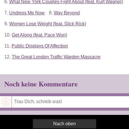
6.
What New York Couples Fight About (feat. Kurt Wagner)
7.
Undress Me Now
8.
Way Beyond
9.
Women Lose Weight (feat. Slick Rick)
10.
Get Along (feat. Pace Won)
11.
Public Displays Of Affection
12.
The Great London Traffic Warden Massacre
Noch keine Kommentare
Speichern
Nach oben