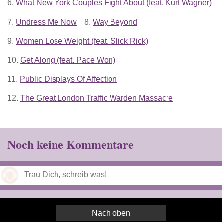
6.
What New York Couples Fight About (feat. Kurt Wagner)
7.
Undress Me Now
8.
Way Beyond
9.
Women Lose Weight (feat. Slick Rick)
10.
Get Along (feat. Pace Won)
11.
Public Displays Of Affection
12.
The Great London Traffic Warden Massacre
Noch keine Kommentare
Speichern
Nach oben