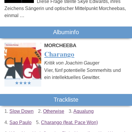
Diese Frage stellte Skye Edwards, ihres
Zeichens Sängerin und optischer Mittelpunkt Morcheebas,
einmal …
Albuminfo
MORCHEEBA
Charango
Kritik von Joachim Gauger
Vier, fünf potentielle Sommerhits und
ein intellektuelles Gewitter.
Trackliste
1.
Slow Down
2.
Otherwise
3.
Aqualung
4.
Sao Paulo
5.
Charango (feat. Pace Won)