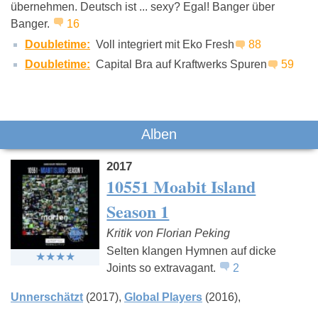
übernehmen. Deutsch ist ... sexy? Egal! Banger über
Casper
Maeckes
Kraftklu
Banger.
16
Doubletime:
Voll integriert mit Eko Fresh
88
Doubletime:
Capital Bra auf Kraftwerks Spuren
59
Alben
2017
10551 Moabit Island
Season 1
Kritik von Florian Peking
Selten klangen Hymnen auf dicke
Joints so extravagant.
2
Unnerschätzt
(2017)
Global Players
(2016)