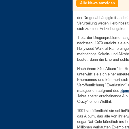
Alle News anzeigen
der Drogenabhängigkeit ändert 
Verurteilung wegen Heroinbesit
sich zu einer Entziehungskur.
Trotz der Drogenprobleme hang
nächsten. 1979 erreicht sie ei
Hollywood Walk of Fame eingela
mehrjährige Kokain- und Alkoho
kostet, dann die Ehe und schl
Nach ihrem 84er Album "I'm Re
unterwirft sie sich einer erneu
Ehemannes und kümmert sich wi
Veröffentlichung "Everlasting" 
maßgeblich aufgrund des
Spri
Jahre später erscheinende Alb
Crazy" einen Welthit.
1991 veröffentlicht sie schließ
das Album, das alle von ihr erw
sogar Nat Cole künstlich ins Le
Millionen verkauften Exemplare