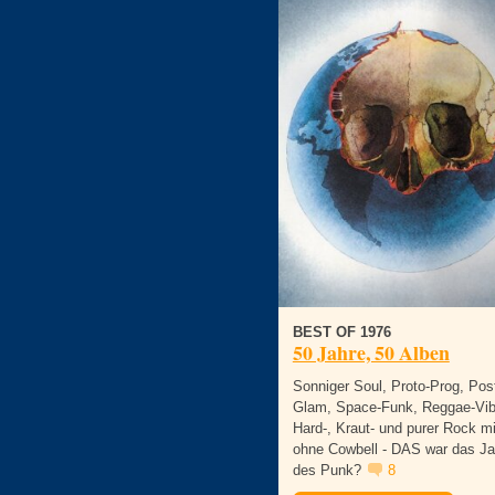
BEST OF 1976
50 Jahre, 50 Alben
Sonniger Soul, Proto-Prog, Pos
Glam, Space-Funk, Reggae-Vib
Hard-, Kraut- und purer Rock m
ohne Cowbell - DAS war das Ja
des Punk?
8