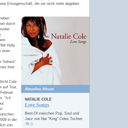
eine Errungenschaft, die sie nicht mehr abgeben
 neben
lmen durch
runter
o
 dem
Mit Holly
e einer
e Sahara"
ines ihrer
licht Cole
n auf Tour,
Aktuelles Album
 Februar
n. "
Ich
NATALIE COLE
Love Songs
ul,
nd
Best-Of zwischen Pop, Soul und
eutschen
Jazz von Nat "King" Coles Tochter.
009 in der
0
lich von