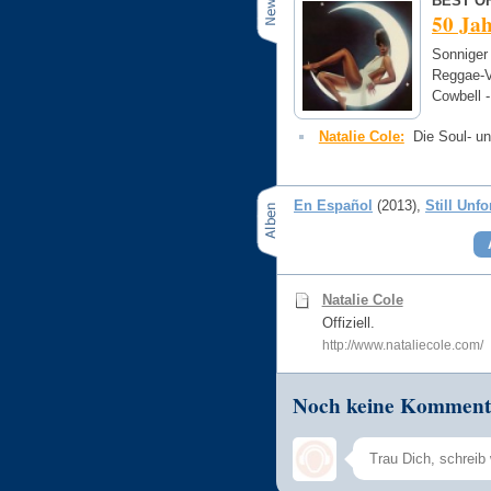
BEST OF
50 Jah
Sonniger
Reggae-V
Cowbell 
Natalie Cole:
Die Soul- un
En Español
(2013)
Still Unfo
Natalie Cole
Offiziell.
http://www.nataliecole.com/
Noch keine Komment