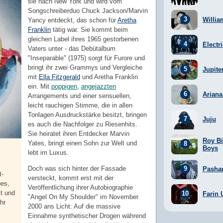
sie nach New York und wird vom
Songschreiberduo Chuck Jackson/Marvin
Willia
Yancy entdeckt, das schon für
Aretha
Franklin
tätig war. Sie kommt beim
gleichen Label ihres 1965 gestorbenen
Electr
Vaters unter - das Debütalbum
"Inseparable" (1975) sorgt für Furore und
bringt ihr zwei Grammys und Vergleiche
Jupite
mit
Ella Fitzgerald
und Aretha Franklin
ein. Mit
poppigen
,
angejazzten
Arian
Arrangements und einer sensuellen,
leicht rauchigen Stimme, die in allen
Tonlagen Ausdruckstärke besitzt, bringen
Juju
es auch die Nachfolger zu Riesenhits.
Sie heiratet ihren Entdecker Marvin
Roy Bi
Yates, bringt einen Sohn zur Welt und
Boys
lebt im Luxus.
Doch was sich hinter der Fassade
Pasha
t-
versteckt, kommt erst mit der
es,
Veröffentlichung ihrer Autobiographie
it und
Farin 
"Angel On My Shoulder" im November
hr
2000 ans Licht: Auf die massive
Einnahme synthetischer Drogen während