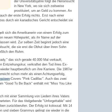
der Universitätsjahre folgt die Heroinsucht
in New York, wo sie sich zeitweise
prostituiert, um an Geld zu kommen. An
auch der erste Erfolg nichts. Erst nach einer
zes durch ein kanadisches Gericht entscheidet sie
elt sich die Amerikanerin von einem Erfolg zum
nen neuen Höhepunkt, als ihr Name auf der
ssen wird. Zur selben Zeit beginnt jedoch eine
lsucht, die sie erst die Obhut über ihren Sohn
ießlich den Ruhm.
ady," das sich gerade 40.000 Mal verkauft,
ten Entziehungskur, verkraftet den Tod ihres Ex-
eder hauptberuflich um ihre Karriere. Die 1987er
erreicht schon mehr als einen Achtungserfolg,
ngsteen
-Covers "Pink Cadillac". Auch das zwei
um "Good To Be Back" enthält mit "Miss You Like
lich mit einer Sammlung von Liedern ihres Vaters
arteten. Für das titelgebende "Unforgettable" wird
ben zurückberufen. Der Erfolg ist kolossal: Mit 14
n und sieben Grammys gelingt sie wieder in die