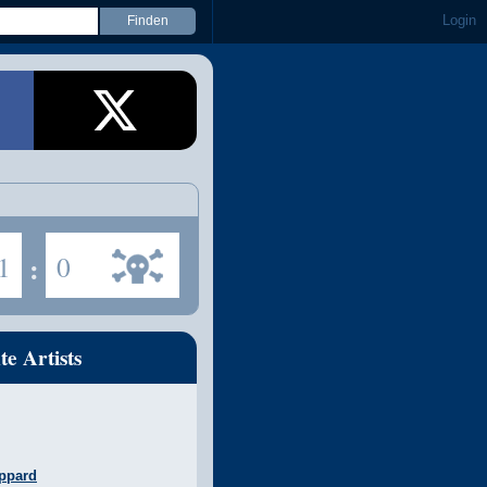
Login
1
:
0
te Artists
ppard