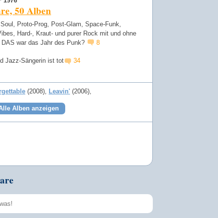
 1976
re, 50 Alben
 Soul, Proto-Prog, Post-Glam, Space-Funk,
ibes, Hard-, Kraut- und purer Rock mit und ohne
- DAS war das Jahr des Punk?
8
d Jazz-Sängerin ist tot
34
rgettable
(2008)
Leavin'
(2006)
Alle Alben anzeigen
are