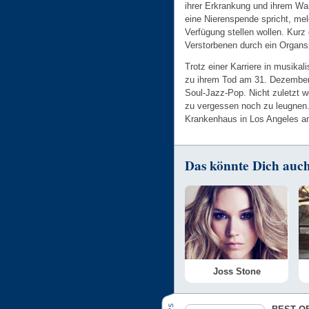
ihrer Erkrankung und ihrem Wa
eine Nierenspende spricht, mel
Verfügung stellen wollen. Kurz 
Verstorbenen durch ein Organ
Trotz einer Karriere in musikal
zu ihrem Tod am 31. Dezember
Soul-Jazz-Pop. Nicht zuletzt 
zu vergessen noch zu leugnen. 
Krankenhaus in Los Angeles a
Das könnte Dich auch 
Joss Stone