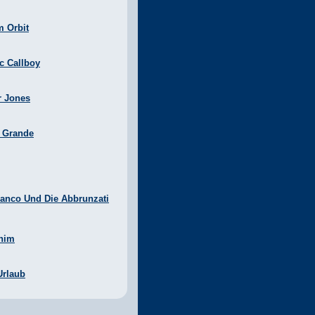
m Orbit
ic Callboy
r Jones
a Grande
anco Und Die Abbrunzati
nim
Urlaub