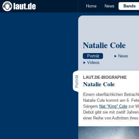
Home
News
Bands
Natalie Cole
Porträt
News
Videos
LAUT.DE-BIOGRAPHIE
Natalie Cole
Einem oberflächlichen Betracht
Natalie Cole kommt am 6. Feb
Sängers
Nat "King" Cole
zur We
Debüt gibt sie mit zwölf Jahren
einer Reihe von Auftritten ihr