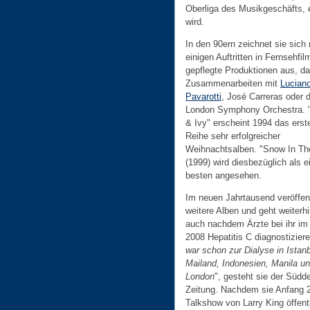
Oberliga des Musikgeschäfts, 
wird.
In den 90ern zeichnet sie sich
einigen Auftritten in Fernsehfi
gepflegte Produktionen aus, da
Zusammenarbeiten mit
Lucian
Pavarotti
, José Carreras oder
London Symphony Orchestra. "
& Ivy" erscheint 1994 das erst
Reihe sehr erfolgreicher
Weihnachtsalben. "Snow In Th
(1999) wird diesbezüglich als e
besten angesehen.
Im neuen Jahrtausend veröffent
weitere Alben und geht weiterhi
auch nachdem Ärzte bei ihr im
2008 Hepatitis C diagnostiziere
war schon zur Dialyse in Istanb
Mailand, Indonesien, Manila u
London
", gesteht sie der Südd
Zeitung. Nachdem sie Anfang 2
Talkshow von Larry King öffent