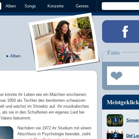
Alben
Songs
Konzerte
Genres
Fans
Alben
er könnte ihr Leben wie ein Märchen erscheinen.
Meistgeklick
ruar 1950 als Tochter des berühmten schwarzen
lt und wächst im Showbiz auf. Ihr musikalisches
, als sie in den Schulferien ein eigenes Lied bei
es Vaters bekommt.
Sinner
Nachdem sie 1972 ihr Studium mit einem
Abschluss in Psychologie beendet, zieht
Def Le