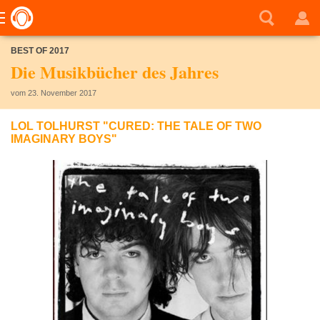
BEST OF 2017
Die Musikbücher des Jahres
vom 23. November 2017
LOL TOLHURST "CURED: THE TALE OF TWO
IMAGINARY BOYS"