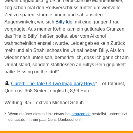
wieder unglaublich groß. Ich erblickte die Männertoilette,
zog schon mal den Reißverschluss runter, um wertvolle
Zeit zu sparen, stürmte hinein und sah aus den
Augenwinkeln, wie sich
Billy Idol
mit einer jungen Frau
vergnügte. Aus meiner Kehle kam ein gutturales Grunzen,
das "Hallo Billy" heißen sollte, aber vom Alkohol
wahrscheinlich entstellt wurde. Leider gab es kein Zurück
mehr und ein Strahl schoss ins Urinal neben Billy. Als ich
wieder nach unten sah, bemerkte ich, dass ich gar nicht am
Urinal stand, sondern stattdessen an Billys Bein gepinkelt
hatte. Pissing on the Idol!"
Cured: The Tale Of Two Imaginary Boys
*
, Lol Tolhurst,
Quercus, 368 Seiten, englisch, 8,99 Euro.
Wertung: 4/5. Text von Michael Schuh
Wenn du über diesen Link etwas bei
amazon.de
bestellst, unterstützt
du laut.de mit ein paar Cent. Dankeschön!