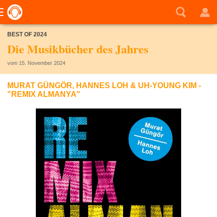
BEST OF 2024
Die Musikbücher des Jahres
vom 15. November 2024
MURAT GÜNGÖR, HANNES LOH & UH-YOUNG KIM -
"REMIX ALMANYA"