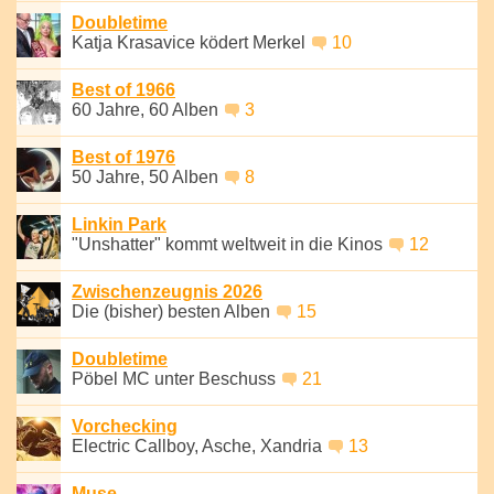
Doubletime
Katja Krasavice ködert Merkel
10
Best of 1966
60 Jahre, 60 Alben
3
Best of 1976
50 Jahre, 50 Alben
8
Linkin Park
"Unshatter" kommt weltweit in die Kinos
12
Zwischenzeugnis 2026
Die (bisher) besten Alben
15
Doubletime
Pöbel MC unter Beschuss
21
Vorchecking
Electric Callboy, Asche, Xandria
13
Muse