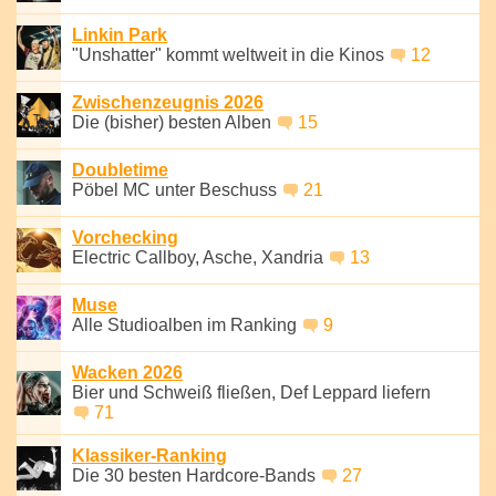
Linkin Park
"Unshatter" kommt weltweit in die Kinos
12
Zwischenzeugnis 2026
Die (bisher) besten Alben
15
Doubletime
Pöbel MC unter Beschuss
21
Vorchecking
Electric Callboy, Asche, Xandria
13
Muse
Alle Studioalben im Ranking
9
Wacken 2026
Bier und Schweiß fließen, Def Leppard liefern
71
Klassiker-Ranking
Die 30 besten Hardcore-Bands
27