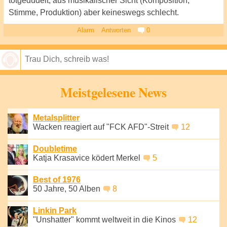
totgedudelt, aus musikalischer Sicht (Komposition,
Stimme, Produktion) aber keineswegs schlecht.
Alarm
Antworten
0
Speichern
Meistgelesene News
Metalsplitter
Wacken reagiert auf "FCK AFD"-Streit
12
Doubletime
Katja Krasavice ködert Merkel
5
Best of 1976
50 Jahre, 50 Alben
8
Linkin Park
"Unshatter" kommt weltweit in die Kinos
12