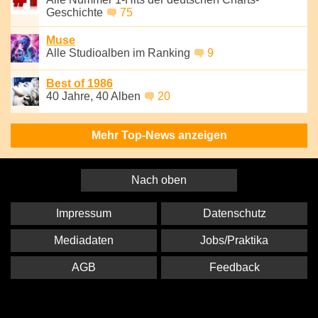
Geschichte
75
Muse
Alle Studioalben im Ranking
9
Best of 1986
40 Jahre, 40 Alben
20
Mehr Top-News anzeigen
Nach oben
Impressum
Datenschutz
Mediadaten
Jobs/Praktika
AGB
Feedback