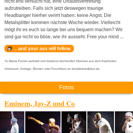
nicht erst versucht hat, eine Urlaubsvertretung
aufzutreiben. Falls sich jetzt deswegen traurige
Headbanger hierher verirrt haben: keine Angst. Die
Metalsplitter kommen nächste Woche wieder. Vielleicht
mögt ihr es euch so lange bei uns bequem machen? Wir
sind gar nicht so böse, wie ihr ausseht. Free your mind ...
... and your ass will follow.
Yo Mama Fromm sammelt und kredenzt wöchentlich Diverses aus dem Kopfnicker-
Universum. Anträge, Blumen oder Punchlines an doubletime@laut.de.
Fotos
Eminem, Jay-Z und Co