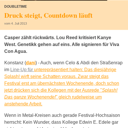
DOUBLETIME
Druck steigt, Countdown läuft
vom 4. Juli 2013
Casper zählt rückwärts. Lou Reed kritisiert Kanye
West. Genetikk gehen auf eins. Alle signieren für Viva
Con Agua.
Konstanz (
dani
) -
Auch, wenn Celo & Abdi den Straßenrap
im
Line-Up für
unterepräsentiert halten: Das diesjährige
Splash! wirft seine Schatten voraus. Zwar steigt das
Festival erst am übernächsten Wochenende, doch schon
jetzt drücken sich die Kollegen mit der Ausrede "
Splash!
Das ganze Wochenende!
" gleich rudelweise um
anstehende Arbeit.
Wenn in Metal-Kreisen auch gerade Festival-Hochsaison
herrscht: Kein Wunder, dass Kollege Edwin E. Edele gar