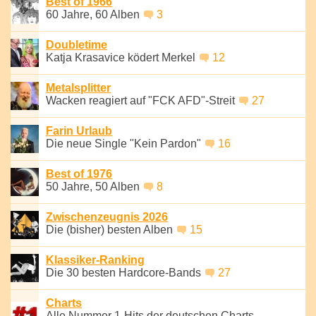
Best of 1966
60 Jahre, 60 Alben
3
Doubletime
Katja Krasavice ködert Merkel
12
Metalsplitter
Wacken reagiert auf "FCK AFD"-Streit
27
Farin Urlaub
Die neue Single "Kein Pardon"
16
Best of 1976
50 Jahre, 50 Alben
8
Zwischenzeugnis 2026
Die (bisher) besten Alben
15
Klassiker-Ranking
Die 30 besten Hardcore-Bands
27
Charts
Alle Nummer 1-Hits der deutschen Charts-