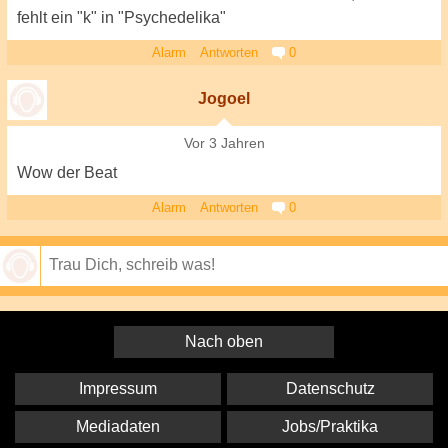
fehlt ein "k" in "Psychedelika"
Alarm
Antworten
0
Jogoel
Vor 3 Jahren
Wow der Beat
Alarm
Antworten
0
Speichern
Nach oben
Impressum
Datenschutz
Mediadaten
Jobs/Praktika