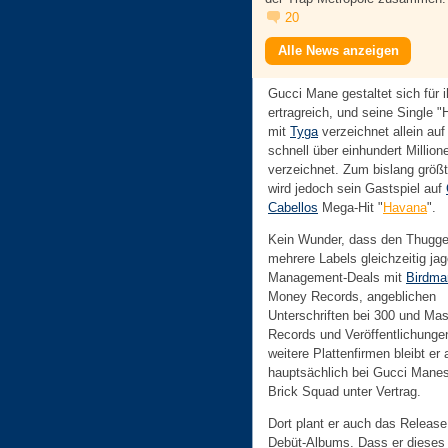
20
Alle News anzeigen
Gucci Mane gestaltet sich für 
ertragreich, und seine Single 
mit
Tyga
verzeichnet allein au
schnell über einhundert Million
verzeichnet. Zum bislang größt
wird jedoch sein Gastspiel auf
Cabellos
Mega-Hit "
Havana
".
Kein Wunder, dass den Thugger
mehrere Labels gleichzeitig ja
Management-Deals mit
Birdma
Money Records, angeblichen
Unterschriften bei 300 und Ma
Records und Veröffentlichunge
weitere Plattenfirmen bleibt er 
hauptsächlich bei Gucci Mane
Brick Squad unter Vertrag.
Dort plant er auch das Release
Debüt-Albums. Dass er dieses