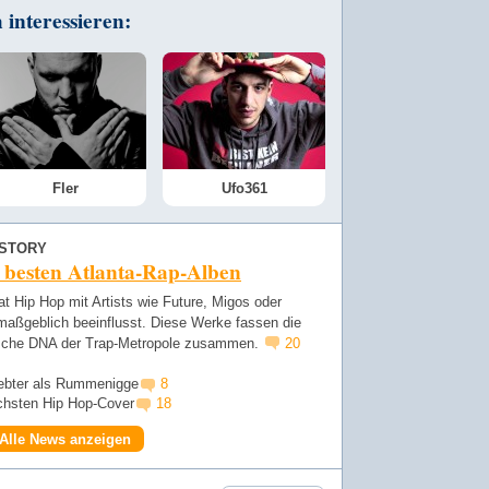
interessieren:
Fler
Ufo361
ISTORY
 besten Atlanta-Rap-Alben
at Hip Hop mit Artists wie Future, Migos oder
maßgeblich beeinflusst. Diese Werke fassen die
sche DNA der Trap-Metropole zusammen.
20
iebter als Rummenigge
8
ichsten Hip Hop-Cover
18
Alle News anzeigen