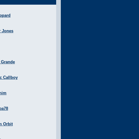
ppard
r Jones
a Grande
ic Callboy
nim
ba78
m Orbit