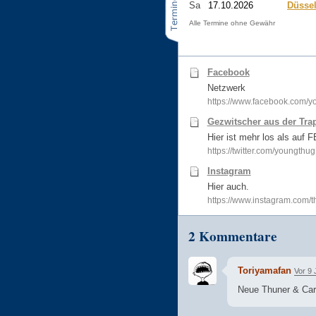
Sa
17.10.2026
Düssel
Alle Termine ohne Gewähr
Facebook
Netzwerk
https://www.facebook.com/
Gezwitscher aus der Tra
Hier ist mehr los als auf F
https://twitter.com/youngthug
Instagram
Hier auch.
https://www.instagram.com/
2 Kommentare
Toriyamafan
Vor 9 
Neue Thuner & Car