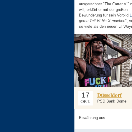
ausgerechnet "Tha Carter VI" 
will, erklärt er mit der großen
Bewunderung für sein Vorbild
L
gerne Teil VI bis X machen
", v
so viele als den neuen Lil Way
17
Düsseldorf
OKT.
PSD Bank Dome
Bewährung aus.