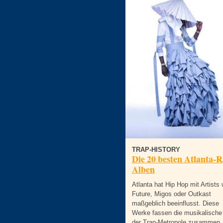
TRAP-HISTORY
Die 20 besten Atlanta-R
Alben
Atlanta hat Hip Hop mit Artists 
Future, Migos oder Outkast
maßgeblich beeinflusst. Diese
Werke fassen die musikalisch
der Trap-Metropole zusammen.