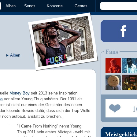
Alben
Songs
Konzerte
Genres
Fans
Alben
Quelle
Money Boy
seit 2013 seine Inspiration
os
vor allem Young Thug anhören. Der 1991 als
er ist nicht nur eines der Gesichter des neuen
1
der lebende Beweis dafür, dass sich die Trap-Welle
noch aufbaut, anstatt zu brechen.
"I Came From Nothing" nennt Young
Thug 2011 sein erstes Mixtape - wohl mit
Meistgeklick