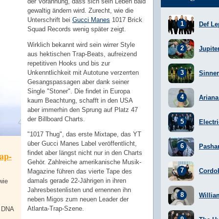
der Vorahnung, dass sich sein Leben bald
gewaltig ändern wird. Zurecht, wie die
Unterschrift bei
Gucci Manes
1017 Brick
Def Le
Squad Records wenig später zeigt.
Wirklich bekannt wird sein wirrer Style
Jupite
aus hektischen Trap-Beats, aufreizend
repetitiven Hooks und bis zur
Unkenntlichkeit mit Autotune verzerrten
Sinner
Gesangspassagen aber dank seiner
Single "Stoner". Die findet in Europa
Arian
kaum Beachtung, schafft in den USA
aber immerhin den Sprung auf Platz 47
der Billboard Charts.
Electr
"1017 Thug", das erste Mixtape, das YT
über Gucci Manes Label veröffentlicht,
Pasha
findet aber längst nicht nur in den Charts
ap-
Gehör. Zahlreiche amerikanische Musik-
Cordo
Magazine führen das vierte Tape des
damals gerade 22-Jährigen in ihren
wie
Jahresbestenlisten und ernennen ihn
Willia
neben Migos zum neuen Leader der
Atlanta-Trap-Szene.
e DNA