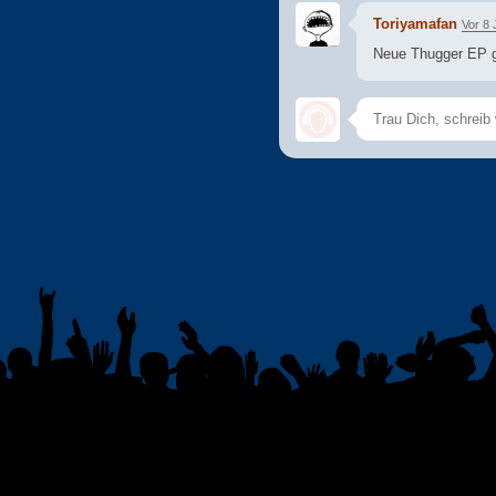
Toriyamafan
Vor 8 
Neue Thugger EP g