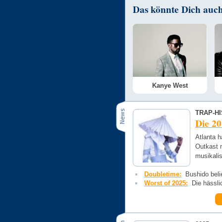
Das könnte Dich auch 
Kanye West
TRAP-H
Die 20
Atlanta h
Outkast 
musikali
Doubletime:
Bushido bel
Worst of 2025:
Die hässl