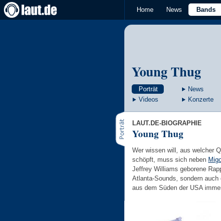
Home
News
Bands
Young Thug
Porträt
News
Videos
Konzerte
LAUT.DE-BIOGRAPHIE
Young Thug
Wer wissen will, aus welcher 
schöpft, muss sich neben
Mig
Jeffrey Williams geborene Rapp
Atlanta-Sounds, sondern auch 
aus dem Süden der USA immer 