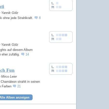
ti
n Yannik Gölz
 ohne jede Strahlkraft.
8
n Yannik Gölz
lights auf diesem Album
 eher zufällig.
14
ch Fun
n Mirco Leier
 Chamäleon strahlt in seinen
n Farben
21
Alle Alben anzeigen