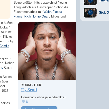
The H
Seine größten Hits verzeichnet Young
Thug jedoch als Gastrapper. Schon die
Zusammenarbeit mit
Waka Flocka
Sick Of
Flame
,
Rich Homie Quan
, Migos und
ihn äußerst
"Hookah"
f Youtube
en Klicks
en Erfolg
Camila
 gleich
gen. Neben
ns
Cash
ss Appeal
n über
YOUNG THUG
aber
Uy Scuti
s 1017
Comeback ohne jede Strahlkraft.
8
 seines