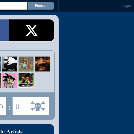
Login
0
:
0
te Artists