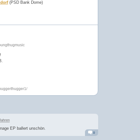
dorf
(PSD Bank Dome)
youngthugmusic
p
B.
thuggerthugger1/
Jahren
nage EP ballert unschön.
0