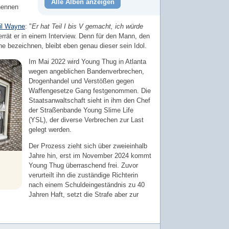
Alle Alben anzeigen
nennen
il Wayne
: "
Er hat Teil I bis V gemacht, ich würde
errät er in einem Interview. Denn für den Mann, den
ne bezeichnen, bleibt eben genau dieser sein Idol.
Im Mai 2022 wird Young Thug in Atlanta
wegen angeblichen Bandenverbrechen,
Drogenhandel und Verstößen gegen
Waffengesetze Gang festgenommen. Die
Staatsanwaltschaft sieht in ihm den Chef
der Straßenbande Young Slime Life
(YSL), der diverse Verbrechen zur Last
gelegt werden.
Der Prozess zieht sich über zweieinhalb
Jahre hin, erst im November 2024 kommt
Young Thug überraschend frei. Zuvor
verurteilt ihn die zuständige Richterin
nach einem Schuldeingeständnis zu 40
Jahren Haft, setzt die Strafe aber zur