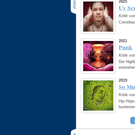
2025
Uy Scu
Kritik vo
Comeback
2021
Punk
Kritik vo
Die High
entstehen
2019
So Mu
Kritik vo
Hip Hops
bunteste