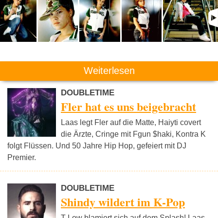
Weiterlesen
DOUBLETIME
Fler hat es uns beigebracht
Laas legt Fler auf die Matte, Haiyti covert
die Ärzte, Cringe mit Fgun $haki, Kontra K
folgt Flüssen. Und 50 Jahre Hip Hop, gefeiert mit DJ
Premier.
DOUBLETIME
Shindy wildert im K-Pop
T-Low blamiert sich auf dem Splash! Laas