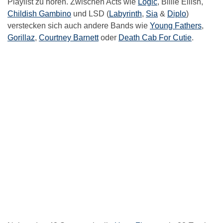
Playlist zu hören. Zwischen Acts wie
Logic
, Billie Eilish,
Childish Gambino
und LSD (
Labyrinth
,
Sia
&
Diplo
)
verstecken sich auch andere Bands wie
Young Fathers
,
Gorillaz
,
Courtney Barnett
oder
Death Cab For Cutie
.