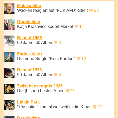
Metalsplitter
Wacken reagiert auf "FCK AFD"-Streit
22
Doubletime
Katja Krasavice ködert Merkel
11
Best of 1966
60 Jahre, 60 Alben
3
Farin Urlaub
Die neue Single "Kein Pardon"
12
Best of 1976
50 Jahre, 50 Alben
8
Zwischenzeugnis 2026
Die (bisher) besten Alben
15
Linkin Park
"Unshatter" kommt weltweit in die Kinos
12