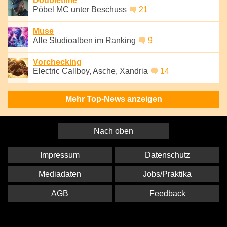
Doubletime
Pöbel MC unter Beschuss
21
Muse
Alle Studioalben im Ranking
9
Vorchecking
Electric Callboy, Asche, Xandria
14
Mehr Top-News anzeigen
Nach oben
Impressum
Datenschutz
Mediadaten
Jobs/Praktika
AGB
Feedback