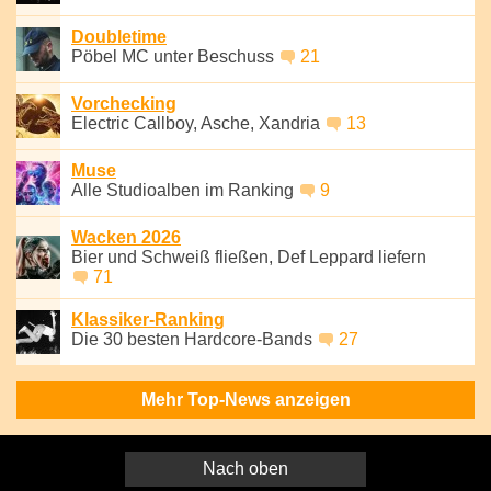
Doubletime
Pöbel MC unter Beschuss
21
Vorchecking
Electric Callboy, Asche, Xandria
13
Muse
Alle Studioalben im Ranking
9
Wacken 2026
Bier und Schweiß fließen, Def Leppard liefern
71
Klassiker-Ranking
Die 30 besten Hardcore-Bands
27
Mehr Top-News anzeigen
Nach oben