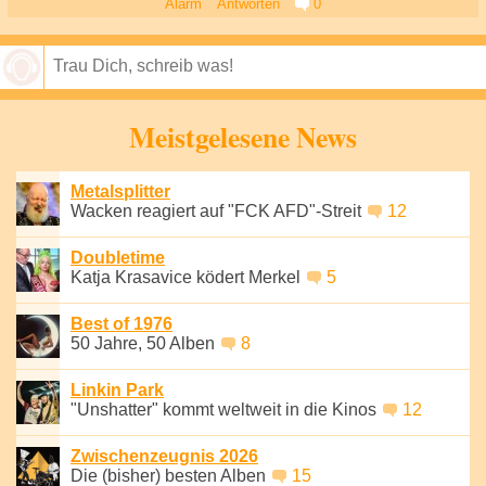
Alarm
Antworten
0
Speichern
Meistgelesene News
Metalsplitter
Wacken reagiert auf "FCK AFD"-Streit
12
Doubletime
Katja Krasavice ködert Merkel
5
Best of 1976
50 Jahre, 50 Alben
8
Linkin Park
"Unshatter" kommt weltweit in die Kinos
12
Zwischenzeugnis 2026
Die (bisher) besten Alben
15