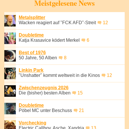
Meistgelesene News
Metalsplitter
Wacken reagiert auf "FCK AFD"-Streit
12
Doubletime
Katja Krasavice ködert Merkel
6
Best of 1976
50 Jahre, 50 Alben
8
Linkin Park
"Unshatter" kommt weltweit in die Kinos
12
Zwischenzeugnis 2026
Die (bisher) besten Alben
15
Doubletime
Pöbel MC unter Beschuss
21
Vorchecking
Electric Callboy, Asche, Xandria
13