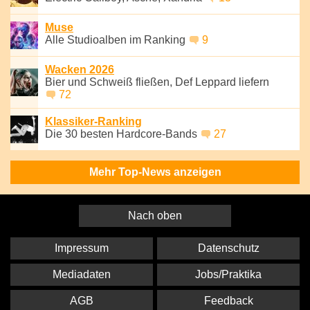
Muse
Alle Studioalben im Ranking
9
Wacken 2026
Bier und Schweiß fließen, Def Leppard liefern
72
Klassiker-Ranking
Die 30 besten Hardcore-Bands
27
Mehr Top-News anzeigen
Nach oben
Impressum
Datenschutz
Mediadaten
Jobs/Praktika
AGB
Feedback