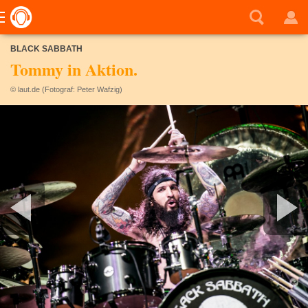
BLACK SABBATH
Tommy in Aktion.
© laut.de (Fotograf: Peter Wafzig)