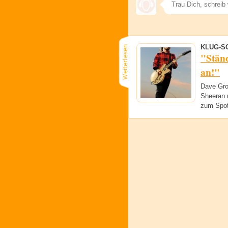
KLUG-S
"Ständ
an!"
Dave Groh
Sheeran 
zum Spot