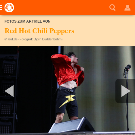
FOTOS ZUM ARTIKEL VON
Red Hot Chili Peppers
© laut.de (Fotograf: Björn Buddenbohm)