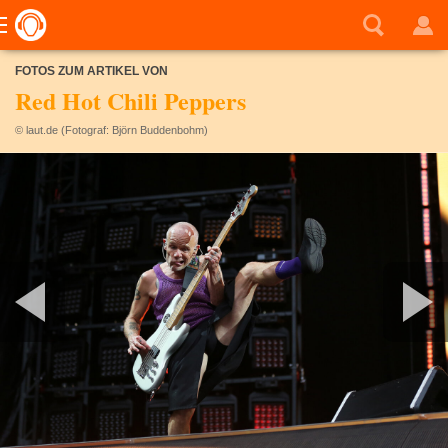
FOTOS ZUM ARTIKEL VON
Red Hot Chili Peppers
© laut.de (Fotograf: Björn Buddenbohm)