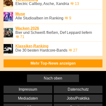
Electric Callboy, Asche, Xandria
13
Muse
Alle Studioalben im Ranking
9
Wacken 2026
Bier und Schweiß fließen, Def Leppard liefern
71
Klassiker-Ranking
Die 30 besten Hardcore-Bands
27
Mehr Top-News anzeigen
Nach oben
Impressum
Datenschutz
Mediadaten
Jobs/Praktika