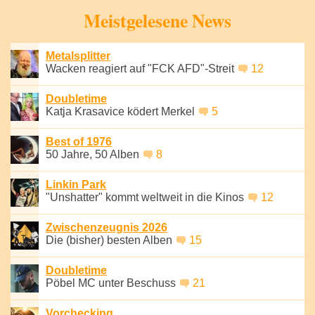
Speichern
Meistgelesene News
Metalsplitter
Wacken reagiert auf "FCK AFD"-Streit
12
Doubletime
Katja Krasavice ködert Merkel
5
Best of 1976
50 Jahre, 50 Alben
8
Linkin Park
"Unshatter" kommt weltweit in die Kinos
12
Zwischenzeugnis 2026
Die (bisher) besten Alben
15
Doubletime
Pöbel MC unter Beschuss
21
Vorchecking