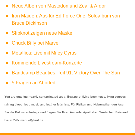
Neue Alben von Mastodon und Zeal & Ardor
Iron Maiden: Aus für Ed Force One, Soloalbum von
Bruce Dickinson
Slipknot zeigen neue Maske
Chuck Billy bei Marvel
Metallica: Live mit Miley Cyrus
Kommende Livestream-Konzerte
Bandcamp Beauties, Teil 91: Victory Over The Sun
5 Fragen an Aborted
You are entering heavily contaminated area. Beware of flying beer mugs, living corpses,
raining blood, loud music and leather fetishists. Für Risiken und Nebenwirkungen lesen
Sie die Kolumnenbeilage und fragen Sie Ihren Arzt oder Apotheker. Seelischen Beistand
bietet 24/7 manuel@laut.de.