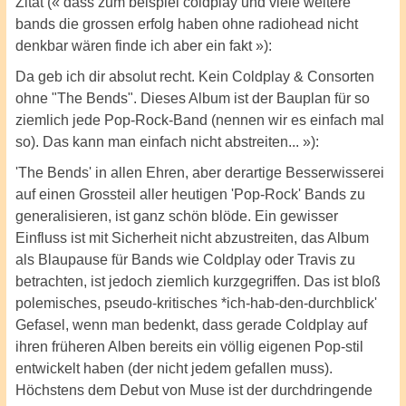
Zitat (« dass zum beispiel coldplay und viele weitere
bands die grossen erfolg haben ohne radiohead nicht
denkbar wären finde ich aber ein fakt »):
Da geb ich dir absolut recht. Kein Coldplay & Consorten
ohne "The Bends". Dieses Album ist der Bauplan für so
ziemlich jede Pop-Rock-Band (nennen wir es einfach mal
so). Das kann man einfach nicht abstreiten... »):
'The Bends' in allen Ehren, aber derartige Besserwisserei
auf einen Grossteil aller heutigen 'Pop-Rock' Bands zu
generalisieren, ist ganz schön blöde. Ein gewisser
Einfluss ist mit Sicherheit nicht abzustreiten, das Album
als Blaupause für Bands wie Coldplay oder Travis zu
betrachten, ist jedoch ziemlich kurzgegriffen. Das ist bloß
polemisches, pseudo-kritisches *ich-hab-den-durchblick'
Gefasel, wenn man bedenkt, dass gerade Coldplay auf
ihren früheren Alben bereits ein völlig eigenen Pop-stil
entwickelt haben (der nicht jedem gefallen muss).
Höchstens dem Debut von Muse ist der durchdringende