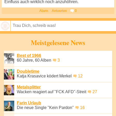
Einfluss auch wirklich noch anzuhöhren.
Alarm
Antworten
0
Speichern
Meistgelesene News
Best of 1966
60 Jahre, 60 Alben
3
Doubletime
Katja Krasavice ködert Merkel
12
Metalsplitter
Wacken reagiert auf "FCK AFD"-Streit
27
Farin Urlaub
Die neue Single "Kein Pardon"
16