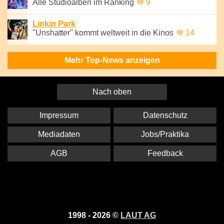
Alle Studioalben im Ranking
9
Linkin Park
"Unshatter" kommt weltweit in die Kinos
14
Mehr Top-News anzeigen
Nach oben
Impressum
Datenschutz
Mediadaten
Jobs/Praktika
AGB
Feedback
1998 - 2026 ©
LAUT AG