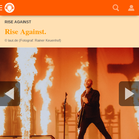
RISE AGAINST
Rise Against.
© laut.de (Fotograf: Rainer Keuenhof)