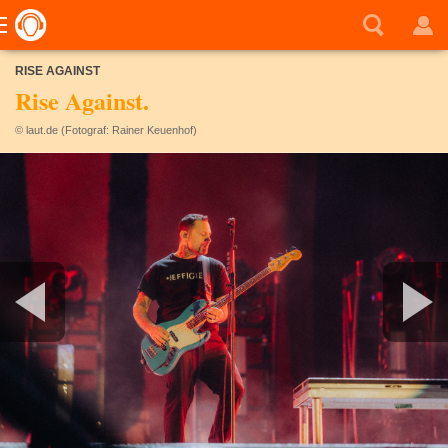
RISE AGAINST
Rise Against.
© laut.de (Fotograf: Rainer Keuenhof)