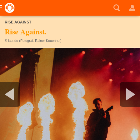
RISE AGAINST
Rise Against.
© laut.de (Fotograf: Rainer Keuenhof)