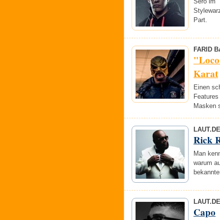
Sero im 
Stylewarz
Part.
FARID 
"Loco
Karat
Einen sc
Features 
Masken s
LAUT.D
Rick 
Man kenn
warum au
bekannte
LAUT.D
Capo