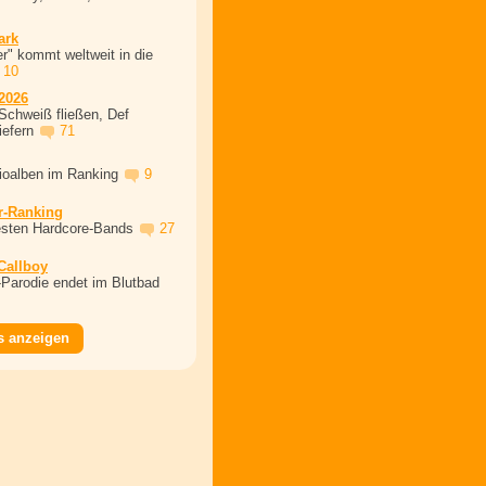
ark
r" kommt weltweit in die
10
2026
Schweiß fließen, Def
iefern
71
dioalben im Ranking
9
r-Ranking
esten Hardcore-Bands
27
 Callboy
Parodie endet im Blutbad
s anzeigen