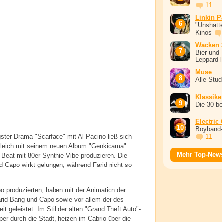
11
Linkin P
"Unshatte
Kinos
Wacken 
Bier und 
Leppard l
Muse
Alle Stu
Klassike
Die 30 b
Electric
Boyband-
11
er-Drama "Scarface" mit Al Pacino ließ sich
eitgleich mit seinem neuen Album "Genkidama"
Mehr Top-New
n Beat mit 80er Synthie-Vibe produzieren. Die
 Capo wirkt gelungen, während Farid nicht so
o produzierten, haben mit der Animation der
rid Bang und Capo sowie vor allem der des
 geleistet. Im Stil der alten "Grand Theft Auto"-
pper durch die Stadt, heizen im Cabrio über die