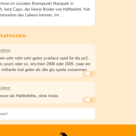
hsen im sozialen Brennpunkt Mainpark in
, lernt Capo, der kleine Bruder von Haftbefehl, früh
ttenseiten des Lebens kennen. Im …
 Antworten
 Jahren
ein sehr sehr sehr gutes scarface spiel für die ps2.
 is yours oder so. erschien 2006 oder 2005. zwar ein
ne milliarde mal geiler als alle gta spiele zusammen
5
Alarm
Antworten
 Jahren
sser als Haftbefehls, ohne Ironie.
0
Alarm
Antworten
Speichern