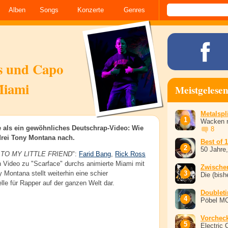
Alben
Songs
Konzerte
Genres
ss und Capo
Miami
Meistgelese
Metalspli
Wacken r
re als ein gewöhnliches Deutschrap-Video: Wie
8
drei Tony Montana nach.
Best of 
50 Jahre
TO MY LITTLE FRIEND
":
Farid Bang
,
Rick Ross
n Video zu "Scarface" durchs animierte Miami mit
Zwische
 Montana stellt weiterhin eine schier
Die (bish
lle für Rapper auf der ganzen Welt dar.
Doublet
Pöbel M
Vorchec
Electric 