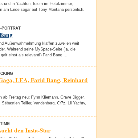
ts und in Yachten, feiern im Hotelzimmer,
en am Ende sogar auf Tony Montana persönlich.
E-PORTRÄT
 Bang
und Außenwahrnehmung klaffen zuweilen weit
der. Während seine MySpace-Seite (ja, die
 galt einst als relevant!) Farid Bang …
CKING
Gaga, LEA, Farid Bang, Reinhard
 ab Freitag neu: Fynn Kliemann, Grave Digger,
 Sébastien Tellier, Vandenberg, Cr7z, Lil Yachty,
.
TIME
sucht den Insta-Star