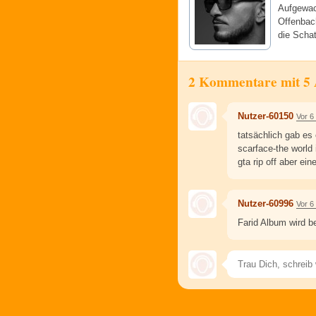
Aufgewac
Offenbach
die Scha
2 Kommentare mit 5
Nutzer-60150
Vor 6
tatsächlich gab es 
scarface-the world
gta rip off aber ei
Nutzer-60996
Vor 6
Farid Album wird be