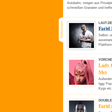
Autobahn, steigen aus Privatje
schmeißen Granaten und treff
LAUT.D
Farid
Selbst- 
auseinan
Plattform
VORCHE
Lady 
Mey
Außerdem
Iggy Pop,
Kygo etc
DOUBLE
Farid 