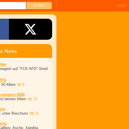
Login
ne News
tter
eagiert auf "FCK AFD"-Streit
1976
, 50 Alben
8
nzeugnis 2026
er) besten Alben
15
ime
C unter Beschuss
21
king
Callboy, Asche, Xandria