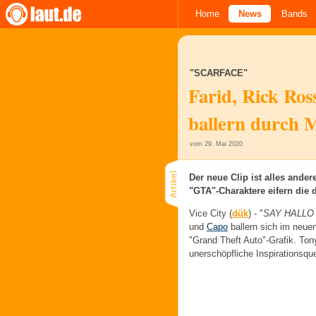
Home
News
Bands
"SCARFACE"
Farid, Rick Ro
ballern durch 
vom 29. Mai 2020
Der neue Clip ist alles ande
"GTA"-Charaktere eifern die 
Vice City (
dük
) -
"
SAY HALLO 
und
Capo
ballern sich im neue
"Grand Theft Auto"-Grafik. Tony
unerschöpfliche Inspirationsque