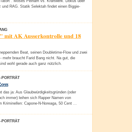
"Tatort". Moses Pelham vs. Kraftwerk. Dokus über
 und RAG. Statik Selektah findet einen Biggie-
BANG
" mit AK Ausserkontrolle und 18
heppernden Beat, seinen Doubletime-Flow und zwei
- mehr braucht Farid Bang nicht. Na gut, die
ind wohl gerade auch ganz nützlich.
E-PORTRÄT
Ross
t das ja: Aus Glaubwürdigkeitsgründen (oder
ch immer) leihen sich Rapper Namen von
n Kriminellen: Capone-N-Noreaga, 50 Cent …
E-PORTRÄT