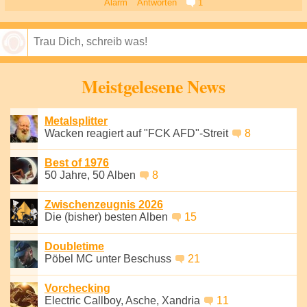
Alarm
Antworten
1
Speichern
Meistgelesene News
Metalsplitter
Wacken reagiert auf "FCK AFD"-Streit
8
Best of 1976
50 Jahre, 50 Alben
8
Zwischenzeugnis 2026
Die (bisher) besten Alben
15
Doubletime
Pöbel MC unter Beschuss
21
Vorchecking
Electric Callboy, Asche, Xandria
11