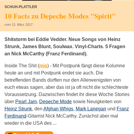
SCHUH-PLATTLER
10 Facts zu Depeche Modes "Spirit"
vom 13. März 2017
Shitstorm bei Eddie Vedder. Neue Songs von Heinz
Strunk, James Blunt, Soulwax. Vinyl-Charts. 5 Fragen
an Nick McCarthy (Franz Ferdinand).
Inside The Shit (
mis
) -
Mit Postpunk fängt diese Kolumne
heute an und mit Postpunk endet sie auch. Die
betreffenden Bands dürften nur den Allerwenigsten von
euch etwas sagen, aber das ist ja oft nicht die schlechteste
Voraussetzung. Dazwischen findet ihr diese Woche Stories
über
Pearl Jam
,
Depeche Mode
sowie Neuigkeiten von
Heinz Strunk
, den
Afghan Whigs
,
Mark Lanegan
und
Franz
Ferdinand
-Gitarrist Nick McCarthy. Zunächst aber mal
wieder in die USA des ...