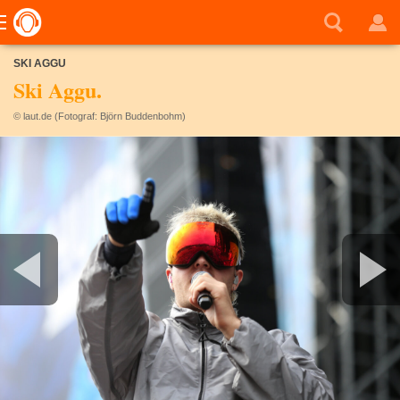
SKI AGGU
Ski Aggu.
© laut.de (Fotograf: Björn Buddenbohm)