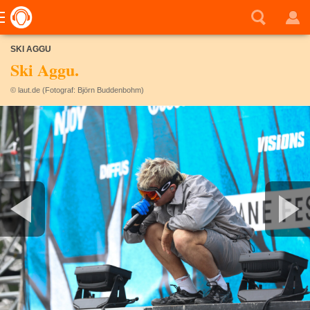
SKI AGGU
Ski Aggu.
© laut.de (Fotograf: Björn Buddenbohm)