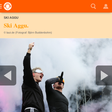
SKI AGGU
Ski Aggu.
© laut.de (Fotograf: Björn Buddenbohm)