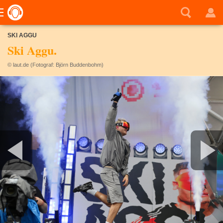
SKI AGGU
Ski Aggu.
© laut.de (Fotograf: Björn Buddenbohm)