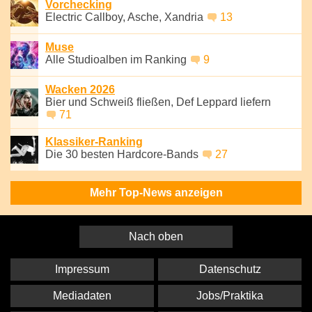
Vorchecking
Electric Callboy, Asche, Xandria
13
Muse
Alle Studioalben im Ranking
9
Wacken 2026
Bier und Schweiß fließen, Def Leppard liefern
71
Klassiker-Ranking
Die 30 besten Hardcore-Bands
27
Mehr Top-News anzeigen
Nach oben
Impressum
Datenschutz
Mediadaten
Jobs/Praktika