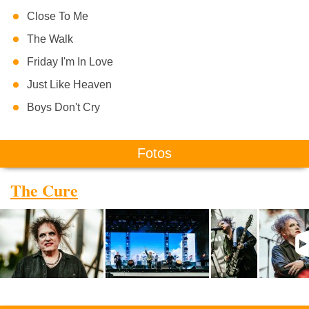
Close To Me
The Walk
Friday I'm In Love
Just Like Heaven
Boys Don't Cry
Fotos
The Cure