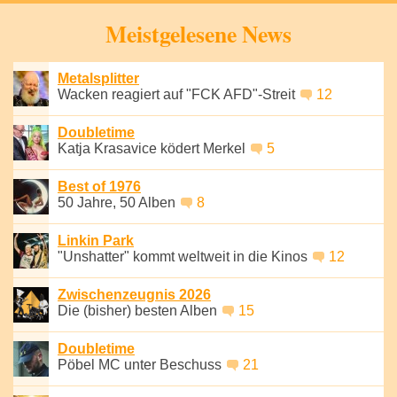
Speichern
Meistgelesene News
Metalsplitter
Wacken reagiert auf "FCK AFD"-Streit
12
Doubletime
Katja Krasavice ködert Merkel
5
Best of 1976
50 Jahre, 50 Alben
8
Linkin Park
"Unshatter" kommt weltweit in die Kinos
12
Zwischenzeugnis 2026
Die (bisher) besten Alben
15
Doubletime
Pöbel MC unter Beschuss
21