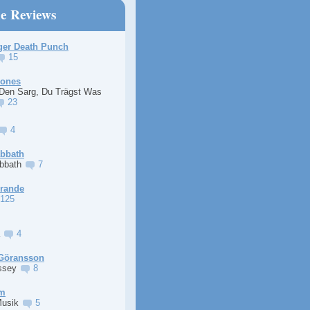
ne Reviews
ger Death Punch
15
Jones
 Den Sarg, Du Trägst Was
23
4
abbath
abbath
7
Grande
125
a
4
Göransson
ssey
8
im
Musik
5