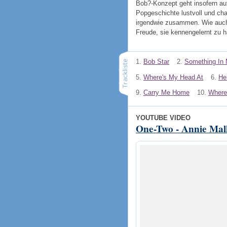
Bob?-Konzept geht insofern auf
Popgeschichte lustvoll und char
irgendwie zusammen. Wie auch
Freude, sie kennengelernt zu 
1.
Bob Star
2.
Something In
5.
Where's My Head At
6.
He
9.
Carry Me Home
10.
Where
YOUTUBE VIDEO
One-Two - Annie Mall