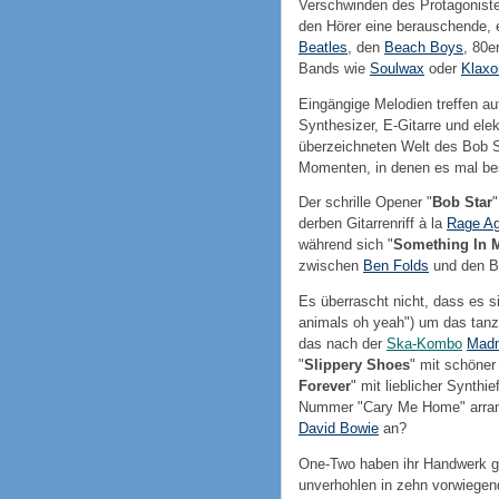
Verschwinden des Protagonisten
den Hörer eine berauschende, 
Beatles
, den
Beach Boys
, 80e
Bands wie
Soulwax
oder
Klaxo
Eingängige Melodien treffen au
Synthesizer, E-Gitarre und elek
überzeichneten Welt des Bob St
Momenten, in denen es mal bes
Der schrille Opener "
Bob Star
"
derben Gitarrenriff à la
Rage Ag
während sich "
Something In 
zwischen
Ben Folds
und den Be
Es überrascht nicht, dass es si
animals oh yeah") um das tanz
das nach der
Ska-Kombo
Mad
"
Slippery Shoes
" mit schöner
Forever
" mit lieblicher Synth
Nummer "Cary Me Home" arrangi
David Bowie
an?
One-Two haben ihr Handwerk g
unverhohlen in zehn vorwiegend