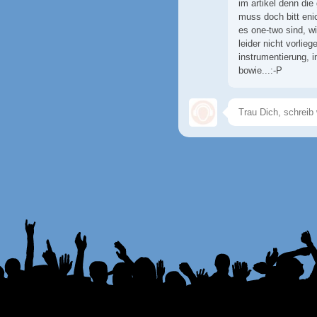
im artikel denn die
muss doch bitt eni
es one-two sind, w
leider nicht vorlieg
instrumentierung, 
bowie...:-P