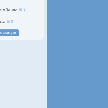
eine Nummer
5
lstar
3
n anzeigen