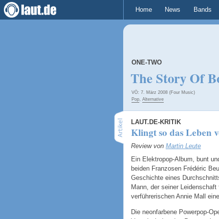
Home
News
Bands
ONE-TWO
The Story Of B
VÖ: 7. März 2008 (Four Music)
Pop
,
Alternative
LAUT.DE-KRITIK
Klingt so das Leben 
Review von
Martin Leute
Ein Elektropop-Album, bunt und
beiden Franzosen Frédéric Beu
Geschichte eines Durchschnitts
Mann, der seiner Leidenschaft f
verführerischen Annie Mall ein
Die neonfarbene Powerpop-Oper