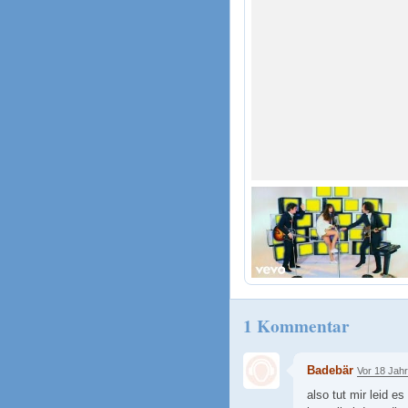
1 Kommentar
Badebär
Vor 18 Jah
also tut mir leid e