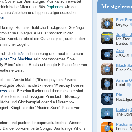
. Soviel zur Dramaturgie. Musikalisch erwartet
Meistgelese
eklektische Mixtur aus 60s-
Popbands
wie den
r-Jahre-Anleihen und hippen zeitgenössischen
ns
.
Five Fin
Legacy
f kernige Refrains, liebliche Background-Gesänge,
tronische Einlagen. Alles ist möglich in der
Jupiter 
ar. Konstant bleibt die Gutlaunigkeit, auch in den
Ich Trag
Buntes
innlicher zugeht.
Arca
 ruft die
B-52's
in Erinnerung und treibt mit einem
XXXXX
ainst The Machine
sein postmodernes Spiel,
My Mind
" als mit Beats unterlegte E-Piano-Nummer
Black S
Black S
atles erweist.
ch bei "
Annie Mall
" ("It's so physical / we're
Ariana 
Petal
wütigste Stück handelt - neben "
Monday Forever
",
ness
tönt. Beschaulischer und theatralischer sind
Rin
 Melodielinie und lässigem Pianolauf, "
Monday
Nostalgi
iefläche und Glockenspiel oder die Midtempo-
ert. Klingt hier die "Aladine Sane"-Phase von
Ludwig 
The Ody
elernt und packen ihr popmusikalisches Wissen
Pashan
 Dancefloor-orientierte Songs. Das lustige Who Is
Lounge 