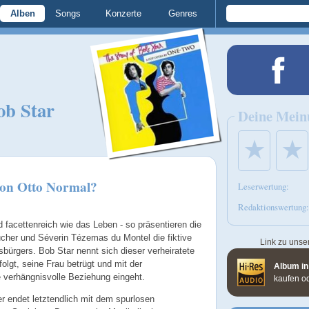
Alben
Songs
Konzerte
Genres
ob Star
Deine Mein
★
★
von Otto Normal?
Leserwertung:
Redaktionswertung:
 facettenreich wie das Leben - so präsentieren die
cher und Séverin Tézemas du Montel die fiktive
Link zu unse
bürgers. Bob Star nennt sich dieser verheiratete
olgt, seine Frau betrügt und mit der
Album in
e verhängnisvolle Beziehung eingeht.
kaufen o
 endet letztendlich mit dem spurlosen