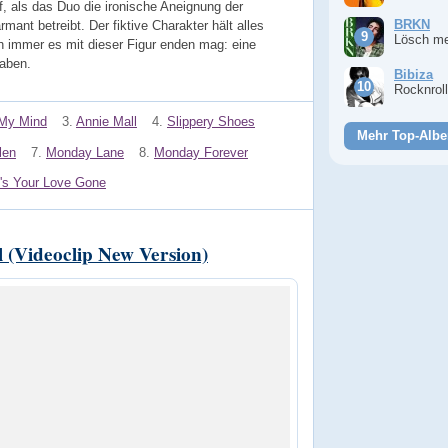
, als das Duo die ironische Aneignung der
BRKN
mant betreibt. Der fiktive Charakter hält alles
Lösch m
 immer es mit dieser Figur enden mag: eine
haben.
Bibiza
Rocknrol
 My Mind
3.
Annie Mall
4.
Slippery Shoes
Mehr Top-Albe
len
7.
Monday Lane
8.
Monday Forever
's Your Love Gone
 (Videoclip New Version)