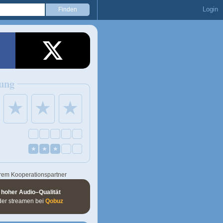
Login
ung
★
★
★
★
★
★
rem Kooperationspartner
 hoher Audio–Qualität
der streamen bei
Qobuz