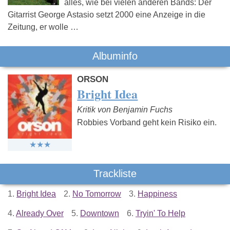
alles, wie bei vielen anderen Bands: Der
Gitarrist George Astasio setzt 2000 eine Anzeige in die
Zeitung, er wolle …
Albuminfo
ORSON
Bright Idea
Kritik von Benjamin Fuchs
Robbies Vorband geht kein Risiko ein.
Trackliste
1.
Bright Idea
2.
No Tomorrow
3.
Happiness
4.
Already Over
5.
Downtown
6.
Tryin' To Help