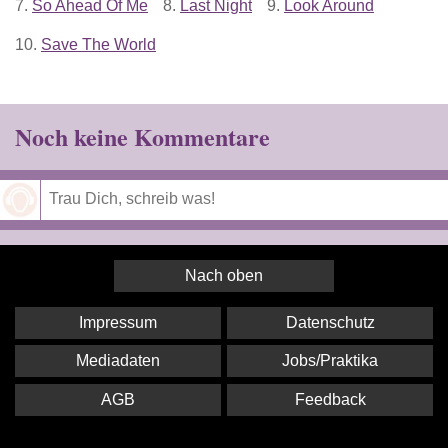
7.
So Ahead Of Me
8.
Last Night
9.
Look Around
10.
Save The World
Noch keine Kommentare
Speichern
Nach oben
Impressum
Datenschutz
Mediadaten
Jobs/Praktika
AGB
Feedback