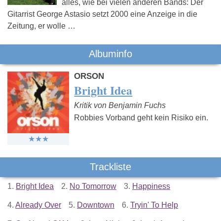
alles, wie bei vielen anderen Bands: Der
Gitarrist George Astasio setzt 2000 eine Anzeige in die
Zeitung, er wolle …
Albuminfo
ORSON
Bright Idea
Kritik von Benjamin Fuchs
Robbies Vorband geht kein Risiko ein.
Trackliste
1.
Bright Idea
2.
No Tomorrow
3.
Happiness
4.
Already Over
5.
Downtown
6.
Tryin' To Help