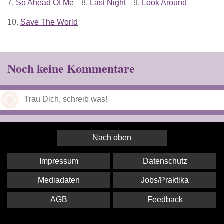
7.
So Ahead Of Me
8.
Last Night
9.
Look Around
10.
Save The World
Noch keine Kommentare
Speichern
Nach oben
Impressum
Datenschutz
Mediadaten
Jobs/Praktika
AGB
Feedback