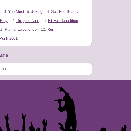
3.
You Must Be Joking
4.
Spit Fire Beauty
Play
7.
Dropped Nine
8.
Fit For Demolition
11.
Painful Experience
12.
Run
Punk 2001
are
Speichern