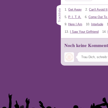
1.
Get Away
2.
Can't Avoid It
5.
P. I. T. A.
6.
Come Out To 
9.
Here I Am
10.
Interlude
13.
I Saw Your Girlfriend
14.
Noch keine Komment