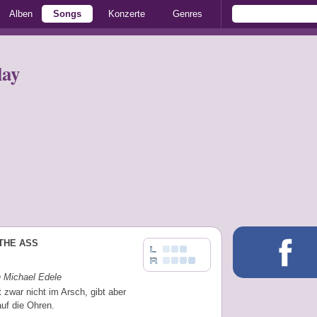
Alben
Songs
Konzerte
Genres
lay
 THE ASS
n Michael Edele
zwar nicht im Arsch, gibt aber
auf die Ohren.