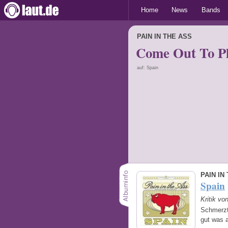
Home
News
Bands
PAIN IN THE ASS
Come Out To P
auf: Spain
PAIN IN
Spain
Kritik vo
Schmerzt 
gut was 