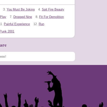
3.
You Must Be Joking
4.
Spit Fire Beauty
Play
7.
Dropped Nine
8.
Fit For Demolition
11.
Painful Experience
12.
Run
Punk 2001
are
Speichern