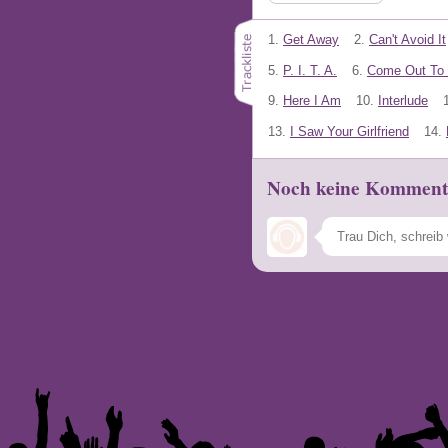
1.
Get Away
2.
Can't Avoid It
5.
P. I. T. A.
6.
Come Out To 
9.
Here I Am
10.
Interlude
13.
I Saw Your Girlfriend
14.
Noch keine Komment