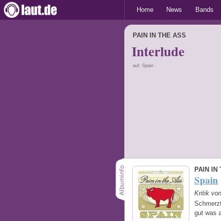
Home
News
Bands
PAIN IN THE ASS
Interlude
auf: Spain
PAIN IN
Spain
Kritik vo
Schmerzt 
gut was 