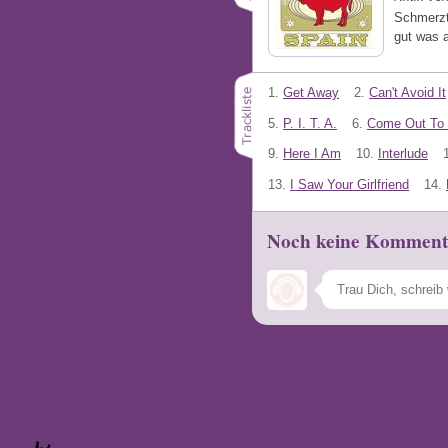
Schmerzt 
gut was 
1.
Get Away
2.
Can't Avoid It
5.
P. I. T. A.
6.
Come Out To 
9.
Here I Am
10.
Interlude
13.
I Saw Your Girlfriend
14.
Noch keine Komment