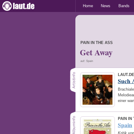
Home
News
Bands
PAIN IN THE ASS
Get Away
auf: Spain
LAUT.D
Such 
Brachial
Melodiean
einer wa
PAIN IN
Spain
Kritik vo