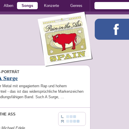
Alben
Songs
Konzerte
Genres
E-PORTRÄT
A Surge
er Metal mit engagiertem Rap und hohem
teil - das ist das widersprüchliche Markenzeichen
ndlungsfähigen Band. Such A Surge, …
 THE ASS
n Michael Edele