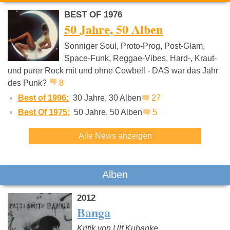
BEST OF 1976
50 Jahre, 50 Alben
Sonniger Soul, Proto-Prog, Post-Glam,
Space-Funk, Reggae-Vibes, Hard-, Kraut-
und purer Rock mit und ohne Cowbell - DAS war das Jahr
David Bowie
Iggy Pop
Foo Fight
des Punk?
8
Best of 1996:
30 Jahre, 30 Alben
27
Best Of 1975:
50 Jahre, 50 Alben
5
Alle News anzeigen
Alben
2012
Banga
Kritik von Ulf Kubanke