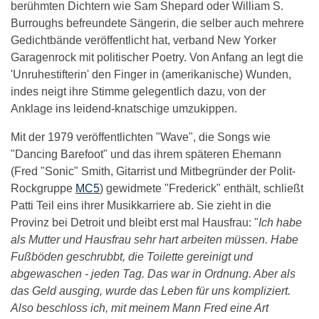
berühmten Dichtern wie Sam Shepard oder William S.
Burroughs befreundete Sängerin, die selber auch mehrere
Gedichtbände veröffentlicht hat, verband New Yorker
Garagenrock mit politischer Poetry. Von Anfang an legt die
'Unruhestifterin' den Finger in (amerikanische) Wunden,
indes neigt ihre Stimme gelegentlich dazu, von der
Anklage ins leidend-knatschige umzukippen.
Mit der 1979 veröffentlichten "Wave", die Songs wie
"Dancing Barefoot" und das ihrem späteren Ehemann
(Fred "Sonic" Smith, Gitarrist und Mitbegründer der Polit-
Rockgruppe
MC5
) gewidmete "Frederick" enthält, schließt
Patti Teil eins ihrer Musikkarriere ab. Sie zieht in die
Provinz bei Detroit und bleibt erst mal Hausfrau: "
Ich habe
als Mutter und Hausfrau sehr hart arbeiten müssen. Habe
Fußböden geschrubbt, die Toilette gereinigt und
abgewaschen - jeden Tag. Das war in Ordnung. Aber als
das Geld ausging, wurde das Leben für uns kompliziert.
Also beschloss ich, mit meinem Mann Fred eine Art