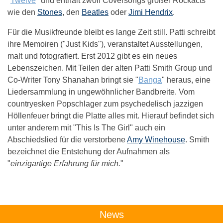
"
Twelve
" und enthält zwölf Coversongs großer Rockacts
wie den
Stones
, den
Beatles
oder
Jimi Hendrix
.
Für die Musikfreunde bleibt es lange Zeit still. Patti schreibt
ihre Memoiren ("Just Kids"), veranstaltet Ausstellungen,
malt und fotografiert. Erst 2012 gibt es ein neues
Lebenszeichen. Mit Teilen der alten Patti Smith Group und
Co-Writer Tony Shanahan bringt sie "
Banga
" heraus, eine
Liedersammlung in ungewöhnlicher Bandbreite. Vom
countryesken Popschlager zum psychedelisch jazzigen
Höllenfeuer bringt die Platte alles mit. Hierauf befindet sich
unter anderem mit "This Is The Girl" auch ein
Abschiedslied für die verstorbene
Amy Winehouse
. Smith
bezeichnet die Entstehung der Aufnahmen als
"
einzigartige Erfahrung für mich.
"
Das könnte Dich auch interessieren:
News