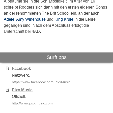
Albträume sie in die Schlaflosigkeit. Im Alter von 16
schreibt Rodgers sich dann mit den ersten eigenen Songs
an der renommierten The Brit School ein, an der auch
Adele
,
Amy Winehouse
und
King Krule
in die Lehre
gegangen sind. Nach dem Abschluss erfolgt die
Unterschrift bei 4AD.
Das könnte Dich auch interessieren:
Surftipps
Facebook
Netzwerk.
https://www.facebook.com/PixxMusic
Pixx Music
Offiziell.
Blond
Jetzt!
Coldpla
http://www.pixxmusic.com